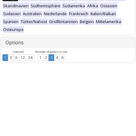
Skandinavien
Südhemisphäre
Südamerika
Afrika
Ostasien
Südasien
Australien
Niederlande
Frankreich
Italien/Balkan
Spanien
Türkei/Nahost
Großbritannien
Belgien
Mittelamerika
Osteuropa
Options
Intervall
Number of panels in row
1
3
6
12
24
1
2
3
4
6