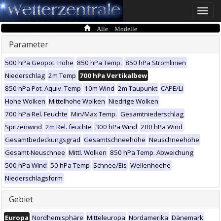
Toggle
naviga
Alle Modelle
Parameter
500 hPa Geopot. Höhe
850 hPa Temp.
850 hPa Stromlinien
Niederschlag
2m Temp
700 hPa Vertikalbew
850 hPa Pot. Äquiv. Temp
10m Wind
2m Taupunkt
CAPE/LI
Hohe Wolken
Mittelhohe Wolken
Niedrige Wolken
700 hPa Rel. Feuchte
Min/Max Temp.
Gesamtniederschlag
Spitzenwind
2m Rel. feuchte
300 hPa Wind
200 hPa Wind
Gesamtbedeckungsgrad
Gesamtschneehöhe
Neuschneehöhe
Gesamt-Neuschnee
Mittl. Wolken
850 hPa Temp. Abweichung
500 hPa Wind
50 hPa Temp
Schnee/Eis
Wellenhoehe
Niederschlagsform
Gebiet
Europa
Nordhemisphäre
Mitteleuropa
Nordamerika
Dänemark