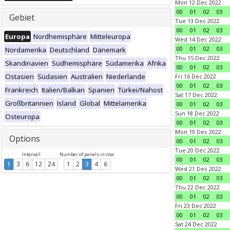
Mon 12 Dec 2022
00
01
02
03
Gebiet
Tue 13 Dec 2022
00
01
02
03
Europa
Nordhemisphäre
Mitteleuropa
Wed 14 Dec 2022
00
01
02
03
Nordamerika
Deutschland
Dänemark
Thu 15 Dec 2022
Skandinavien
Südhemisphäre
Südamerika
Afrika
00
01
02
03
Ostasien
Südasien
Australien
Niederlande
Fri 16 Dec 2022
00
01
02
03
Frankreich
Italien/Balkan
Spanien
Türkei/Nahost
Sat 17 Dec 2022
Großbritannien
Island
Global
Mittelamerika
00
01
02
03
Sun 18 Dec 2022
Osteuropa
00
01
02
03
Mon 19 Dec 2022
Options
00
01
02
03
Tue 20 Dec 2022
Intervall
Number of panels in row
00
01
02
03
1
3
6
12
24
1
2
3
4
6
Wed 21 Dec 2022
00
01
02
03
Thu 22 Dec 2022
00
01
02
03
Fri 23 Dec 2022
00
01
02
03
Sat 24 Dec 2022