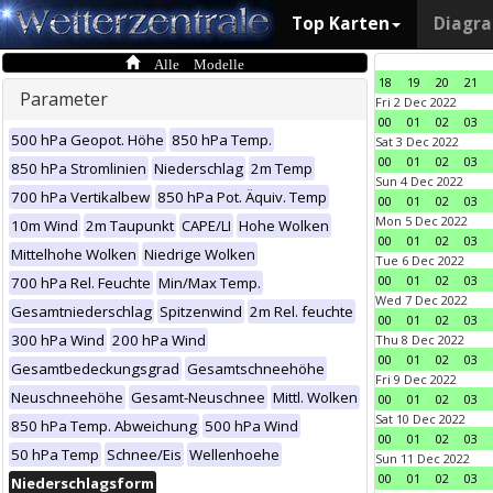
Top Karten
Diagr
Alle Modelle
18
19
20
21
Parameter
Fri 2 Dec 2022
00
01
02
03
500 hPa Geopot. Höhe
850 hPa Temp.
Sat 3 Dec 2022
00
01
02
03
850 hPa Stromlinien
Niederschlag
2m Temp
Sun 4 Dec 2022
700 hPa Vertikalbew
850 hPa Pot. Äquiv. Temp
00
01
02
03
Mon 5 Dec 2022
10m Wind
2m Taupunkt
CAPE/LI
Hohe Wolken
00
01
02
03
Mittelhohe Wolken
Niedrige Wolken
Tue 6 Dec 2022
00
01
02
03
700 hPa Rel. Feuchte
Min/Max Temp.
Wed 7 Dec 2022
Gesamtniederschlag
Spitzenwind
2m Rel. feuchte
00
01
02
03
300 hPa Wind
200 hPa Wind
Thu 8 Dec 2022
00
01
02
03
Gesamtbedeckungsgrad
Gesamtschneehöhe
Fri 9 Dec 2022
Neuschneehöhe
Gesamt-Neuschnee
Mittl. Wolken
00
01
02
03
Sat 10 Dec 2022
850 hPa Temp. Abweichung
500 hPa Wind
00
01
02
03
50 hPa Temp
Schnee/Eis
Wellenhoehe
Sun 11 Dec 2022
00
01
02
03
Niederschlagsform