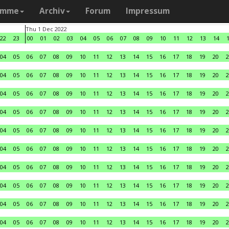
amme
Archiv
Forum
Impressum
Thu 1 Dec 2022
22
23
00
01
02
03
04
05
06
07
08
09
10
11
12
13
14
04
05
06
07
08
09
10
11
12
13
14
15
16
17
18
19
20
2
04
05
06
07
08
09
10
11
12
13
14
15
16
17
18
19
20
2
04
05
06
07
08
09
10
11
12
13
14
15
16
17
18
19
20
2
04
05
06
07
08
09
10
11
12
13
14
15
16
17
18
19
20
2
04
05
06
07
08
09
10
11
12
13
14
15
16
17
18
19
20
2
04
05
06
07
08
09
10
11
12
13
14
15
16
17
18
19
20
2
04
05
06
07
08
09
10
11
12
13
14
15
16
17
18
19
20
2
04
05
06
07
08
09
10
11
12
13
14
15
16
17
18
19
20
2
04
05
06
07
08
09
10
11
12
13
14
15
16
17
18
19
20
2
04
05
06
07
08
09
10
11
12
13
14
15
16
17
18
19
20
2