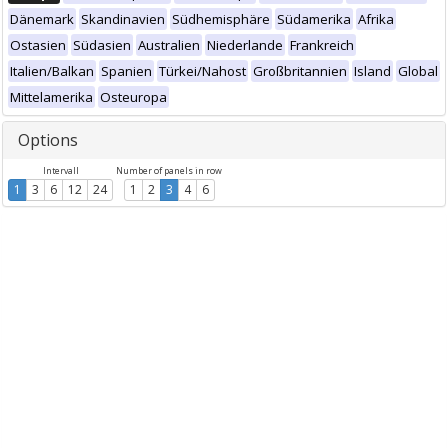
Dänemark
Skandinavien
Südhemisphäre
Südamerika
Afrika
Ostasien
Südasien
Australien
Niederlande
Frankreich
Italien/Balkan
Spanien
Türkei/Nahost
Großbritannien
Island
Global
Mittelamerika
Osteuropa
Options
Intervall
Number of panels in row
1
3
6
12
24
1
2
3
4
6