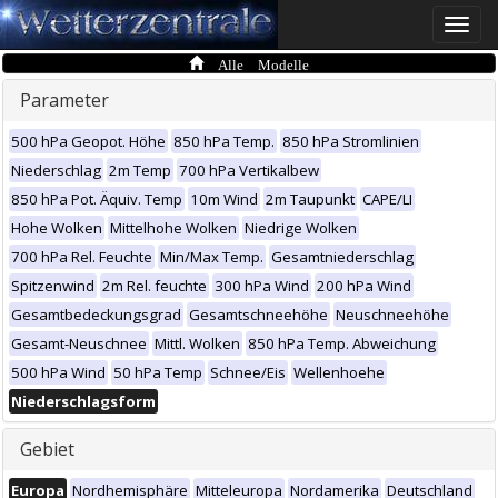
Toggle
naviga
Alle Modelle
Parameter
500 hPa Geopot. Höhe
850 hPa Temp.
850 hPa Stromlinien
Niederschlag
2m Temp
700 hPa Vertikalbew
850 hPa Pot. Äquiv. Temp
10m Wind
2m Taupunkt
CAPE/LI
Hohe Wolken
Mittelhohe Wolken
Niedrige Wolken
700 hPa Rel. Feuchte
Min/Max Temp.
Gesamtniederschlag
Spitzenwind
2m Rel. feuchte
300 hPa Wind
200 hPa Wind
Gesamtbedeckungsgrad
Gesamtschneehöhe
Neuschneehöhe
Gesamt-Neuschnee
Mittl. Wolken
850 hPa Temp. Abweichung
500 hPa Wind
50 hPa Temp
Schnee/Eis
Wellenhoehe
Niederschlagsform
Gebiet
Europa
Nordhemisphäre
Mitteleuropa
Nordamerika
Deutschland