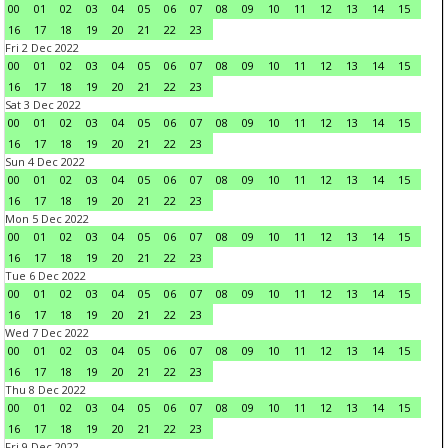
00
01
02
03
04
05
06
07
08
09
10
11
12
13
14
15
16
17
18
19
20
21
22
23
Fri 2 Dec 2022
00
01
02
03
04
05
06
07
08
09
10
11
12
13
14
15
16
17
18
19
20
21
22
23
Sat 3 Dec 2022
00
01
02
03
04
05
06
07
08
09
10
11
12
13
14
15
16
17
18
19
20
21
22
23
Sun 4 Dec 2022
00
01
02
03
04
05
06
07
08
09
10
11
12
13
14
15
16
17
18
19
20
21
22
23
Mon 5 Dec 2022
00
01
02
03
04
05
06
07
08
09
10
11
12
13
14
15
16
17
18
19
20
21
22
23
Tue 6 Dec 2022
00
01
02
03
04
05
06
07
08
09
10
11
12
13
14
15
16
17
18
19
20
21
22
23
Wed 7 Dec 2022
00
01
02
03
04
05
06
07
08
09
10
11
12
13
14
15
16
17
18
19
20
21
22
23
Thu 8 Dec 2022
00
01
02
03
04
05
06
07
08
09
10
11
12
13
14
15
16
17
18
19
20
21
22
23
Fri 9 Dec 2022