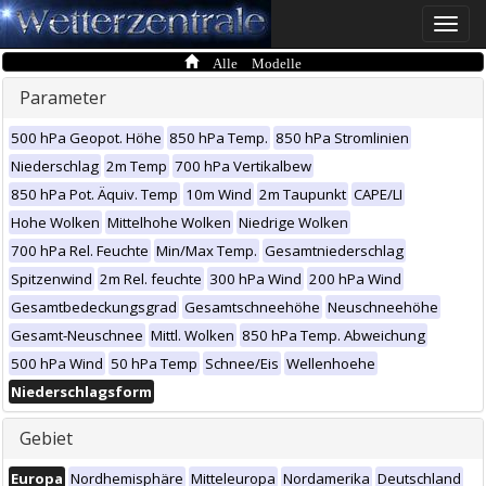
Toggle
naviga
Alle Modelle
Parameter
500 hPa Geopot. Höhe
850 hPa Temp.
850 hPa Stromlinien
Niederschlag
2m Temp
700 hPa Vertikalbew
850 hPa Pot. Äquiv. Temp
10m Wind
2m Taupunkt
CAPE/LI
Hohe Wolken
Mittelhohe Wolken
Niedrige Wolken
700 hPa Rel. Feuchte
Min/Max Temp.
Gesamtniederschlag
Spitzenwind
2m Rel. feuchte
300 hPa Wind
200 hPa Wind
Gesamtbedeckungsgrad
Gesamtschneehöhe
Neuschneehöhe
Gesamt-Neuschnee
Mittl. Wolken
850 hPa Temp. Abweichung
500 hPa Wind
50 hPa Temp
Schnee/Eis
Wellenhoehe
Niederschlagsform
Gebiet
Europa
Nordhemisphäre
Mitteleuropa
Nordamerika
Deutschland