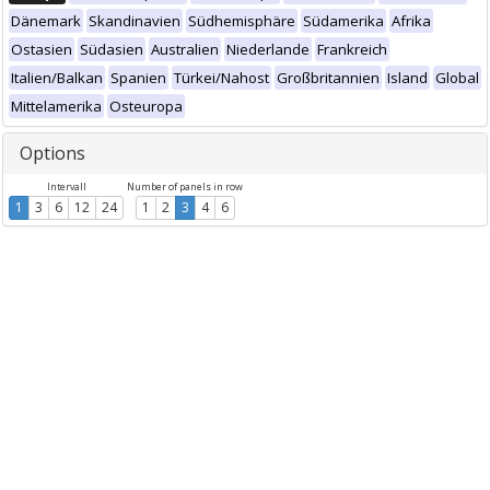
Dänemark
Skandinavien
Südhemisphäre
Südamerika
Afrika
Ostasien
Südasien
Australien
Niederlande
Frankreich
Italien/Balkan
Spanien
Türkei/Nahost
Großbritannien
Island
Global
Mittelamerika
Osteuropa
Options
Intervall
Number of panels in row
1
3
6
12
24
1
2
3
4
6