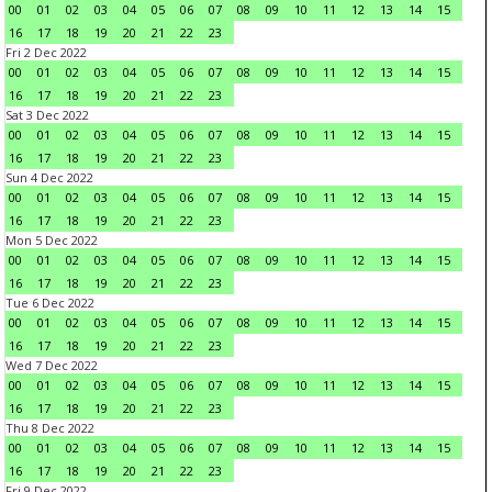
00
01
02
03
04
05
06
07
08
09
10
11
12
13
14
15
16
17
18
19
20
21
22
23
Fri 2 Dec 2022
00
01
02
03
04
05
06
07
08
09
10
11
12
13
14
15
16
17
18
19
20
21
22
23
Sat 3 Dec 2022
00
01
02
03
04
05
06
07
08
09
10
11
12
13
14
15
16
17
18
19
20
21
22
23
Sun 4 Dec 2022
00
01
02
03
04
05
06
07
08
09
10
11
12
13
14
15
16
17
18
19
20
21
22
23
Mon 5 Dec 2022
00
01
02
03
04
05
06
07
08
09
10
11
12
13
14
15
16
17
18
19
20
21
22
23
Tue 6 Dec 2022
00
01
02
03
04
05
06
07
08
09
10
11
12
13
14
15
16
17
18
19
20
21
22
23
Wed 7 Dec 2022
00
01
02
03
04
05
06
07
08
09
10
11
12
13
14
15
16
17
18
19
20
21
22
23
Thu 8 Dec 2022
00
01
02
03
04
05
06
07
08
09
10
11
12
13
14
15
16
17
18
19
20
21
22
23
Fri 9 Dec 2022