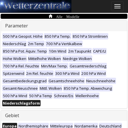
Toggle
naviga
Alle Modelle
Parameter
500 hPa Geopot. Höhe
850 hPa Temp.
850 hPa Stromlinien
Niederschlag
2m Temp
700 hPa Vertikalbew
850 hPa Pot. Äquiv. Temp
10m Wind
2m Taupunkt
CAPE/LI
Hohe Wolken
Mittelhohe Wolken
Niedrige Wolken
700 hPa Rel. Feuchte
Min/Max Temp.
Gesamtniederschlag
Spitzenwind
2m Rel. feuchte
300 hPa Wind
200 hPa Wind
Gesamtbedeckungsgrad
Gesamtschneehöhe
Neuschneehöhe
Gesamt-Neuschnee
Mittl. Wolken
850 hPa Temp. Abweichung
500 hPa Wind
50 hPa Temp
Schnee/Eis
Wellenhoehe
Niederschlagsform
Gebiet
Europa
Nordhemisphäre
Mitteleuropa
Nordamerika
Deutschland