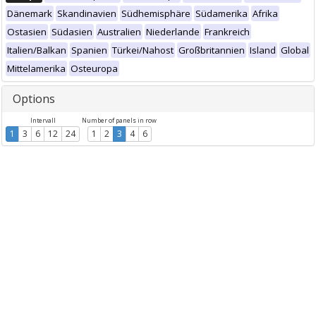
Dänemark
Skandinavien
Südhemisphäre
Südamerika
Afrika
Ostasien
Südasien
Australien
Niederlande
Frankreich
Italien/Balkan
Spanien
Türkei/Nahost
Großbritannien
Island
Global
Mittelamerika
Osteuropa
Options
Intervall
Number of panels in row
1
3
6
12
24
1
2
3
4
6