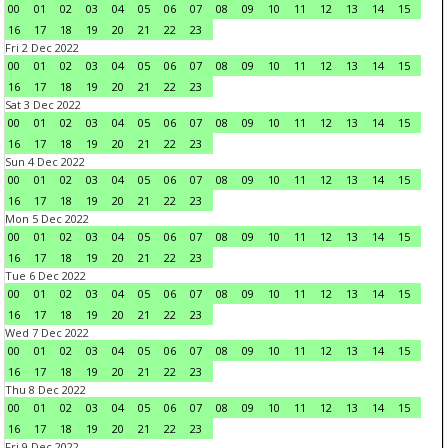
00
01
02
03
04
05
06
07
08
09
10
11
12
13
14
15
16
17
18
19
20
21
22
23
Fri 2 Dec 2022
00
01
02
03
04
05
06
07
08
09
10
11
12
13
14
15
16
17
18
19
20
21
22
23
Sat 3 Dec 2022
00
01
02
03
04
05
06
07
08
09
10
11
12
13
14
15
16
17
18
19
20
21
22
23
Sun 4 Dec 2022
00
01
02
03
04
05
06
07
08
09
10
11
12
13
14
15
16
17
18
19
20
21
22
23
Mon 5 Dec 2022
00
01
02
03
04
05
06
07
08
09
10
11
12
13
14
15
16
17
18
19
20
21
22
23
Tue 6 Dec 2022
00
01
02
03
04
05
06
07
08
09
10
11
12
13
14
15
16
17
18
19
20
21
22
23
Wed 7 Dec 2022
00
01
02
03
04
05
06
07
08
09
10
11
12
13
14
15
16
17
18
19
20
21
22
23
Thu 8 Dec 2022
00
01
02
03
04
05
06
07
08
09
10
11
12
13
14
15
16
17
18
19
20
21
22
23
Fri 9 Dec 2022