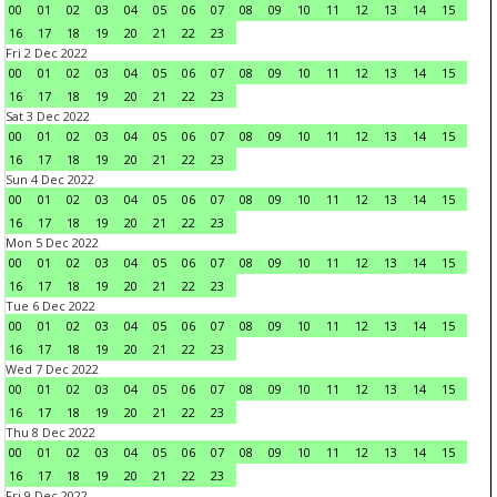
00
01
02
03
04
05
06
07
08
09
10
11
12
13
14
15
16
17
18
19
20
21
22
23
Fri 2 Dec 2022
00
01
02
03
04
05
06
07
08
09
10
11
12
13
14
15
16
17
18
19
20
21
22
23
Sat 3 Dec 2022
00
01
02
03
04
05
06
07
08
09
10
11
12
13
14
15
16
17
18
19
20
21
22
23
Sun 4 Dec 2022
00
01
02
03
04
05
06
07
08
09
10
11
12
13
14
15
16
17
18
19
20
21
22
23
Mon 5 Dec 2022
00
01
02
03
04
05
06
07
08
09
10
11
12
13
14
15
16
17
18
19
20
21
22
23
Tue 6 Dec 2022
00
01
02
03
04
05
06
07
08
09
10
11
12
13
14
15
16
17
18
19
20
21
22
23
Wed 7 Dec 2022
00
01
02
03
04
05
06
07
08
09
10
11
12
13
14
15
16
17
18
19
20
21
22
23
Thu 8 Dec 2022
00
01
02
03
04
05
06
07
08
09
10
11
12
13
14
15
16
17
18
19
20
21
22
23
Fri 9 Dec 2022