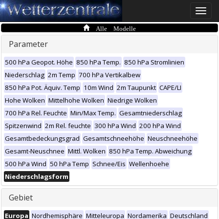
Toggle
naviga
Alle Modelle
Parameter
500 hPa Geopot. Höhe
850 hPa Temp.
850 hPa Stromlinien
Niederschlag
2m Temp
700 hPa Vertikalbew
850 hPa Pot. Äquiv. Temp
10m Wind
2m Taupunkt
CAPE/LI
Hohe Wolken
Mittelhohe Wolken
Niedrige Wolken
700 hPa Rel. Feuchte
Min/Max Temp.
Gesamtniederschlag
Spitzenwind
2m Rel. feuchte
300 hPa Wind
200 hPa Wind
Gesamtbedeckungsgrad
Gesamtschneehöhe
Neuschneehöhe
Gesamt-Neuschnee
Mittl. Wolken
850 hPa Temp. Abweichung
500 hPa Wind
50 hPa Temp
Schnee/Eis
Wellenhoehe
Niederschlagsform
Gebiet
Europa
Nordhemisphäre
Mitteleuropa
Nordamerika
Deutschland