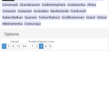
Dänemark
Skandinavien
Südhemisphäre
Südamerika
Afrika
Ostasien
Südasien
Australien
Niederlande
Frankreich
Italien/Balkan
Spanien
Türkei/Nahost
Großbritannien
Island
Global
Mittelamerika
Osteuropa
Options
Intervall
Number of panels in row
1
3
6
12
24
1
2
3
4
6