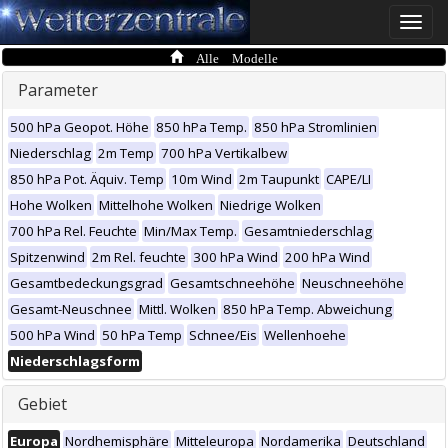
Toggle
naviga
Alle Modelle
Parameter
500 hPa Geopot. Höhe
850 hPa Temp.
850 hPa Stromlinien
Niederschlag
2m Temp
700 hPa Vertikalbew
850 hPa Pot. Äquiv. Temp
10m Wind
2m Taupunkt
CAPE/LI
Hohe Wolken
Mittelhohe Wolken
Niedrige Wolken
700 hPa Rel. Feuchte
Min/Max Temp.
Gesamtniederschlag
Spitzenwind
2m Rel. feuchte
300 hPa Wind
200 hPa Wind
Gesamtbedeckungsgrad
Gesamtschneehöhe
Neuschneehöhe
Gesamt-Neuschnee
Mittl. Wolken
850 hPa Temp. Abweichung
500 hPa Wind
50 hPa Temp
Schnee/Eis
Wellenhoehe
Niederschlagsform
Gebiet
Europa
Nordhemisphäre
Mitteleuropa
Nordamerika
Deutschland