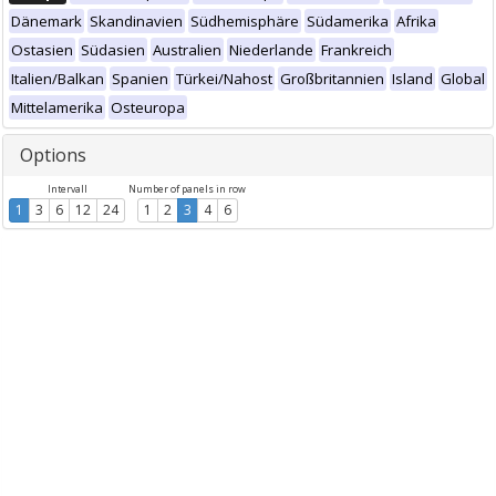
Dänemark
Skandinavien
Südhemisphäre
Südamerika
Afrika
Ostasien
Südasien
Australien
Niederlande
Frankreich
Italien/Balkan
Spanien
Türkei/Nahost
Großbritannien
Island
Global
Mittelamerika
Osteuropa
Options
Intervall
Number of panels in row
1
3
6
12
24
1
2
3
4
6