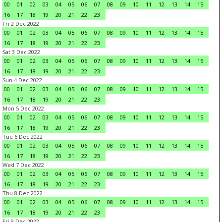
00
01
02
03
04
05
06
07
08
09
10
11
12
13
14
15
16
17
18
19
20
21
22
23
Fri 2 Dec 2022
00
01
02
03
04
05
06
07
08
09
10
11
12
13
14
15
16
17
18
19
20
21
22
23
Sat 3 Dec 2022
00
01
02
03
04
05
06
07
08
09
10
11
12
13
14
15
16
17
18
19
20
21
22
23
Sun 4 Dec 2022
00
01
02
03
04
05
06
07
08
09
10
11
12
13
14
15
16
17
18
19
20
21
22
23
Mon 5 Dec 2022
00
01
02
03
04
05
06
07
08
09
10
11
12
13
14
15
16
17
18
19
20
21
22
23
Tue 6 Dec 2022
00
01
02
03
04
05
06
07
08
09
10
11
12
13
14
15
16
17
18
19
20
21
22
23
Wed 7 Dec 2022
00
01
02
03
04
05
06
07
08
09
10
11
12
13
14
15
16
17
18
19
20
21
22
23
Thu 8 Dec 2022
00
01
02
03
04
05
06
07
08
09
10
11
12
13
14
15
16
17
18
19
20
21
22
23
Fri 9 Dec 2022