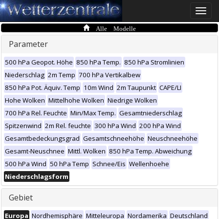
Toggle
naviga
Alle Modelle
Parameter
500 hPa Geopot. Höhe
850 hPa Temp.
850 hPa Stromlinien
Niederschlag
2m Temp
700 hPa Vertikalbew
850 hPa Pot. Äquiv. Temp
10m Wind
2m Taupunkt
CAPE/LI
Hohe Wolken
Mittelhohe Wolken
Niedrige Wolken
700 hPa Rel. Feuchte
Min/Max Temp.
Gesamtniederschlag
Spitzenwind
2m Rel. feuchte
300 hPa Wind
200 hPa Wind
Gesamtbedeckungsgrad
Gesamtschneehöhe
Neuschneehöhe
Gesamt-Neuschnee
Mittl. Wolken
850 hPa Temp. Abweichung
500 hPa Wind
50 hPa Temp
Schnee/Eis
Wellenhoehe
Niederschlagsform
Gebiet
Europa
Nordhemisphäre
Mitteleuropa
Nordamerika
Deutschland