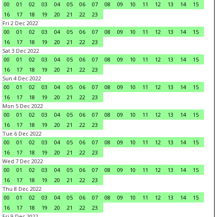
00
01
02
03
04
05
06
07
08
09
10
11
12
13
14
15
16
17
18
19
20
21
22
23
Fri 2 Dec 2022
00
01
02
03
04
05
06
07
08
09
10
11
12
13
14
15
16
17
18
19
20
21
22
23
Sat 3 Dec 2022
00
01
02
03
04
05
06
07
08
09
10
11
12
13
14
15
16
17
18
19
20
21
22
23
Sun 4 Dec 2022
00
01
02
03
04
05
06
07
08
09
10
11
12
13
14
15
16
17
18
19
20
21
22
23
Mon 5 Dec 2022
00
01
02
03
04
05
06
07
08
09
10
11
12
13
14
15
16
17
18
19
20
21
22
23
Tue 6 Dec 2022
00
01
02
03
04
05
06
07
08
09
10
11
12
13
14
15
16
17
18
19
20
21
22
23
Wed 7 Dec 2022
00
01
02
03
04
05
06
07
08
09
10
11
12
13
14
15
16
17
18
19
20
21
22
23
Thu 8 Dec 2022
00
01
02
03
04
05
06
07
08
09
10
11
12
13
14
15
16
17
18
19
20
21
22
23
Fri 9 Dec 2022