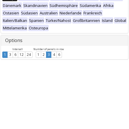
Dänemark
Skandinavien
Südhemisphäre
Südamerika
Afrika
Ostasien
Südasien
Australien
Niederlande
Frankreich
Italien/Balkan
Spanien
Türkei/Nahost
Großbritannien
Island
Global
Mittelamerika
Osteuropa
Options
Intervall
Number of panels in row
1
3
6
12
24
1
2
3
4
6