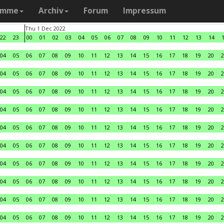
amme
Archiv
Forum
Impressum
Thu 1 Dec 2022
22
23
00
01
02
03
04
05
06
07
08
09
10
11
12
13
14
04
05
06
07
08
09
10
11
12
13
14
15
16
17
18
19
20
2
04
05
06
07
08
09
10
11
12
13
14
15
16
17
18
19
20
2
04
05
06
07
08
09
10
11
12
13
14
15
16
17
18
19
20
2
04
05
06
07
08
09
10
11
12
13
14
15
16
17
18
19
20
2
04
05
06
07
08
09
10
11
12
13
14
15
16
17
18
19
20
2
04
05
06
07
08
09
10
11
12
13
14
15
16
17
18
19
20
2
04
05
06
07
08
09
10
11
12
13
14
15
16
17
18
19
20
2
04
05
06
07
08
09
10
11
12
13
14
15
16
17
18
19
20
2
04
05
06
07
08
09
10
11
12
13
14
15
16
17
18
19
20
2
04
05
06
07
08
09
10
11
12
13
14
15
16
17
18
19
20
2