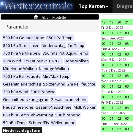
Top Karten
Diagr
Alle Modelle
18
19
20
21
Parameter
Fri 2 Dec 2022
00
01
02
03
500 hPa Geopot. Höhe
850 hPa Temp.
Sat 3 Dec 2022
00
01
02
03
850 hPa Stromlinien
Niederschlag
2m Temp
Sun 4 Dec 2022
700 hPa Vertikalbew
850 hPa Pot. Äquiv. Temp
00
01
02
03
Mon 5 Dec 2022
10m Wind
2m Taupunkt
CAPE/LI
Hohe Wolken
00
01
02
03
Mittelhohe Wolken
Niedrige Wolken
Tue 6 Dec 2022
00
01
02
03
700 hPa Rel. Feuchte
Min/Max Temp.
Wed 7 Dec 2022
Gesamtniederschlag
Spitzenwind
2m Rel. feuchte
00
01
02
03
300 hPa Wind
200 hPa Wind
Thu 8 Dec 2022
00
01
02
03
Gesamtbedeckungsgrad
Gesamtschneehöhe
Fri 9 Dec 2022
Neuschneehöhe
Gesamt-Neuschnee
Mittl. Wolken
00
01
02
03
Sat 10 Dec 2022
850 hPa Temp. Abweichung
500 hPa Wind
00
01
02
03
50 hPa Temp
Schnee/Eis
Wellenhoehe
Sun 11 Dec 2022
00
01
02
03
Niederschlagsform