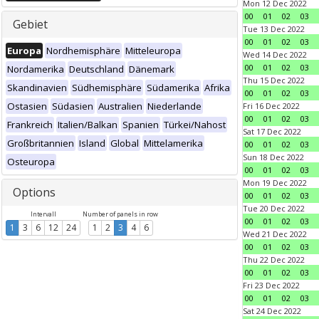
Mon 12 Dec 2022
00
01
02
03
Gebiet
Tue 13 Dec 2022
00
01
02
03
Europa
Nordhemisphäre
Mitteleuropa
Wed 14 Dec 2022
00
01
02
03
Nordamerika
Deutschland
Dänemark
Thu 15 Dec 2022
Skandinavien
Südhemisphäre
Südamerika
Afrika
00
01
02
03
Ostasien
Südasien
Australien
Niederlande
Fri 16 Dec 2022
00
01
02
03
Frankreich
Italien/Balkan
Spanien
Türkei/Nahost
Sat 17 Dec 2022
Großbritannien
Island
Global
Mittelamerika
00
01
02
03
Sun 18 Dec 2022
Osteuropa
00
01
02
03
Mon 19 Dec 2022
Options
00
01
02
03
Tue 20 Dec 2022
Intervall
Number of panels in row
00
01
02
03
1
3
6
12
24
1
2
3
4
6
Wed 21 Dec 2022
00
01
02
03
Thu 22 Dec 2022
00
01
02
03
Fri 23 Dec 2022
00
01
02
03
Sat 24 Dec 2022