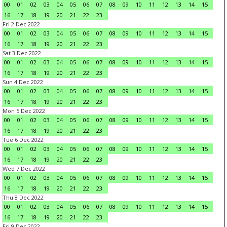
00
01
02
03
04
05
06
07
08
09
10
11
12
13
14
15
16
17
18
19
20
21
22
23
Fri 2 Dec 2022
00
01
02
03
04
05
06
07
08
09
10
11
12
13
14
15
16
17
18
19
20
21
22
23
Sat 3 Dec 2022
00
01
02
03
04
05
06
07
08
09
10
11
12
13
14
15
16
17
18
19
20
21
22
23
Sun 4 Dec 2022
00
01
02
03
04
05
06
07
08
09
10
11
12
13
14
15
16
17
18
19
20
21
22
23
Mon 5 Dec 2022
00
01
02
03
04
05
06
07
08
09
10
11
12
13
14
15
16
17
18
19
20
21
22
23
Tue 6 Dec 2022
00
01
02
03
04
05
06
07
08
09
10
11
12
13
14
15
16
17
18
19
20
21
22
23
Wed 7 Dec 2022
00
01
02
03
04
05
06
07
08
09
10
11
12
13
14
15
16
17
18
19
20
21
22
23
Thu 8 Dec 2022
00
01
02
03
04
05
06
07
08
09
10
11
12
13
14
15
16
17
18
19
20
21
22
23
Fri 9 Dec 2022