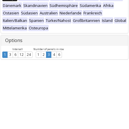
Dänemark
Skandinavien
Südhemisphäre
Südamerika
Afrika
Ostasien
Südasien
Australien
Niederlande
Frankreich
Italien/Balkan
Spanien
Türkei/Nahost
Großbritannien
Island
Global
Mittelamerika
Osteuropa
Options
Intervall
Number of panels in row
1
3
6
12
24
1
2
3
4
6