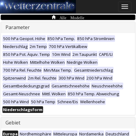
Toggle
naviga
Alle Modelle
Parameter
500 hPa Geopot. Höhe
850 hPa Temp.
850 hPa Stromlinien
Niederschlag
2m Temp
700 hPa Vertikalbew
850 hPa Pot. Äquiv. Temp
10m Wind
2m Taupunkt
CAPE/LI
Hohe Wolken
Mittelhohe Wolken
Niedrige Wolken
700 hPa Rel. Feuchte
Min/Max Temp.
Gesamtniederschlag
Spitzenwind
2m Rel. feuchte
300 hPa Wind
200 hPa Wind
Gesamtbedeckungsgrad
Gesamtschneehöhe
Neuschneehöhe
Gesamt-Neuschnee
Mittl. Wolken
850 hPa Temp. Abweichung
500 hPa Wind
50 hPa Temp
Schnee/Eis
Wellenhoehe
Niederschlagsform
Gebiet
Europa
Nordhemisphäre
Mitteleuropa
Nordamerika
Deutschland