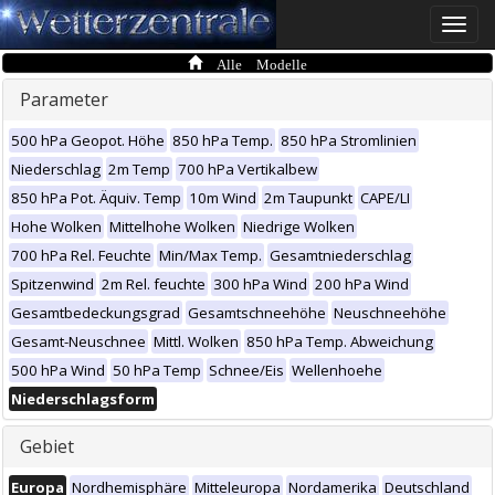
Toggle
naviga
Alle Modelle
Parameter
500 hPa Geopot. Höhe
850 hPa Temp.
850 hPa Stromlinien
Niederschlag
2m Temp
700 hPa Vertikalbew
850 hPa Pot. Äquiv. Temp
10m Wind
2m Taupunkt
CAPE/LI
Hohe Wolken
Mittelhohe Wolken
Niedrige Wolken
700 hPa Rel. Feuchte
Min/Max Temp.
Gesamtniederschlag
Spitzenwind
2m Rel. feuchte
300 hPa Wind
200 hPa Wind
Gesamtbedeckungsgrad
Gesamtschneehöhe
Neuschneehöhe
Gesamt-Neuschnee
Mittl. Wolken
850 hPa Temp. Abweichung
500 hPa Wind
50 hPa Temp
Schnee/Eis
Wellenhoehe
Niederschlagsform
Gebiet
Europa
Nordhemisphäre
Mitteleuropa
Nordamerika
Deutschland