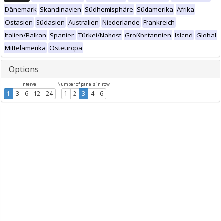
Dänemark
Skandinavien
Südhemisphäre
Südamerika
Afrika
Ostasien
Südasien
Australien
Niederlande
Frankreich
Italien/Balkan
Spanien
Türkei/Nahost
Großbritannien
Island
Global
Mittelamerika
Osteuropa
Options
Intervall
Number of panels in row
1
3
6
12
24
1
2
3
4
6