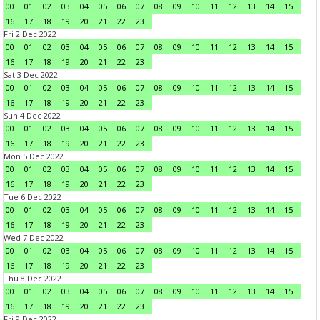
00
01
02
03
04
05
06
07
08
09
10
11
12
13
14
15
16
17
18
19
20
21
22
23
Fri 2 Dec 2022
00
01
02
03
04
05
06
07
08
09
10
11
12
13
14
15
16
17
18
19
20
21
22
23
Sat 3 Dec 2022
00
01
02
03
04
05
06
07
08
09
10
11
12
13
14
15
16
17
18
19
20
21
22
23
Sun 4 Dec 2022
00
01
02
03
04
05
06
07
08
09
10
11
12
13
14
15
16
17
18
19
20
21
22
23
Mon 5 Dec 2022
00
01
02
03
04
05
06
07
08
09
10
11
12
13
14
15
16
17
18
19
20
21
22
23
Tue 6 Dec 2022
00
01
02
03
04
05
06
07
08
09
10
11
12
13
14
15
16
17
18
19
20
21
22
23
Wed 7 Dec 2022
00
01
02
03
04
05
06
07
08
09
10
11
12
13
14
15
16
17
18
19
20
21
22
23
Thu 8 Dec 2022
00
01
02
03
04
05
06
07
08
09
10
11
12
13
14
15
16
17
18
19
20
21
22
23
Fri 9 Dec 2022