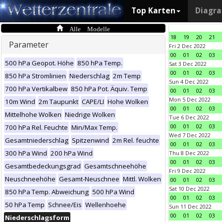
Top Karten
Diagr
Alle Modelle
18
19
20
21
Parameter
Fri 2 Dec 2022
00
01
02
03
500 hPa Geopot. Höhe
850 hPa Temp.
Sat 3 Dec 2022
00
01
02
03
850 hPa Stromlinien
Niederschlag
2m Temp
Sun 4 Dec 2022
700 hPa Vertikalbew
850 hPa Pot. Äquiv. Temp
00
01
02
03
Mon 5 Dec 2022
10m Wind
2m Taupunkt
CAPE/LI
Hohe Wolken
00
01
02
03
Mittelhohe Wolken
Niedrige Wolken
Tue 6 Dec 2022
00
01
02
03
700 hPa Rel. Feuchte
Min/Max Temp.
Wed 7 Dec 2022
Gesamtniederschlag
Spitzenwind
2m Rel. feuchte
00
01
02
03
300 hPa Wind
200 hPa Wind
Thu 8 Dec 2022
00
01
02
03
Gesamtbedeckungsgrad
Gesamtschneehöhe
Fri 9 Dec 2022
Neuschneehöhe
Gesamt-Neuschnee
Mittl. Wolken
00
01
02
03
Sat 10 Dec 2022
850 hPa Temp. Abweichung
500 hPa Wind
00
01
02
03
50 hPa Temp
Schnee/Eis
Wellenhoehe
Sun 11 Dec 2022
00
01
02
03
Niederschlagsform