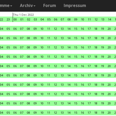
amme
Archiv
Forum
Impressum
Thu 1 Dec 2022
22
23
00
01
02
03
04
05
06
07
08
09
10
11
12
13
14
04
05
06
07
08
09
10
11
12
13
14
15
16
17
18
19
20
2
04
05
06
07
08
09
10
11
12
13
14
15
16
17
18
19
20
2
04
05
06
07
08
09
10
11
12
13
14
15
16
17
18
19
20
2
04
05
06
07
08
09
10
11
12
13
14
15
16
17
18
19
20
2
04
05
06
07
08
09
10
11
12
13
14
15
16
17
18
19
20
2
04
05
06
07
08
09
10
11
12
13
14
15
16
17
18
19
20
2
04
05
06
07
08
09
10
11
12
13
14
15
16
17
18
19
20
2
04
05
06
07
08
09
10
11
12
13
14
15
16
17
18
19
20
2
04
05
06
07
08
09
10
11
12
13
14
15
16
17
18
19
20
2
04
05
06
07
08
09
10
11
12
13
14
15
16
17
18
19
20
2