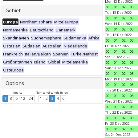
Mon 12 Dec 2022
00
01
02
03
Gebiet
Tue 13 Dec 2022
00
01
02
03
Europa
Nordhemisphäre
Mitteleuropa
Wed 14 Dec 2022
00
01
02
03
Nordamerika
Deutschland
Dänemark
Thu 15 Dec 2022
Skandinavien
Südhemisphäre
Südamerika
Afrika
00
01
02
03
Ostasien
Südasien
Australien
Niederlande
Fri 16 Dec 2022
00
01
02
03
Frankreich
Italien/Balkan
Spanien
Türkei/Nahost
Sat 17 Dec 2022
Großbritannien
Island
Global
Mittelamerika
00
01
02
03
Sun 18 Dec 2022
Osteuropa
00
01
02
03
Mon 19 Dec 2022
Options
00
01
02
03
Tue 20 Dec 2022
Intervall
Number of panels in row
00
01
02
03
1
3
6
12
24
1
2
3
4
6
Wed 21 Dec 2022
00
01
02
03
Thu 22 Dec 2022
00
01
02
03
Fri 23 Dec 2022
00
01
02
03
Sat 24 Dec 2022