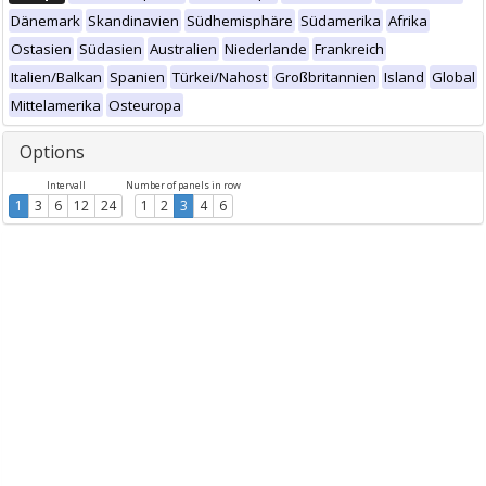
Dänemark
Skandinavien
Südhemisphäre
Südamerika
Afrika
Ostasien
Südasien
Australien
Niederlande
Frankreich
Italien/Balkan
Spanien
Türkei/Nahost
Großbritannien
Island
Global
Mittelamerika
Osteuropa
Options
Intervall
Number of panels in row
1
3
6
12
24
1
2
3
4
6