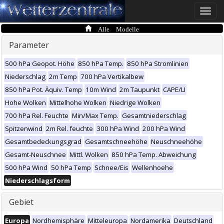
Toggle
naviga
Alle Modelle
Parameter
500 hPa Geopot. Höhe
850 hPa Temp.
850 hPa Stromlinien
Niederschlag
2m Temp
700 hPa Vertikalbew
850 hPa Pot. Äquiv. Temp
10m Wind
2m Taupunkt
CAPE/LI
Hohe Wolken
Mittelhohe Wolken
Niedrige Wolken
700 hPa Rel. Feuchte
Min/Max Temp.
Gesamtniederschlag
Spitzenwind
2m Rel. feuchte
300 hPa Wind
200 hPa Wind
Gesamtbedeckungsgrad
Gesamtschneehöhe
Neuschneehöhe
Gesamt-Neuschnee
Mittl. Wolken
850 hPa Temp. Abweichung
500 hPa Wind
50 hPa Temp
Schnee/Eis
Wellenhoehe
Niederschlagsform
Gebiet
Europa
Nordhemisphäre
Mitteleuropa
Nordamerika
Deutschland