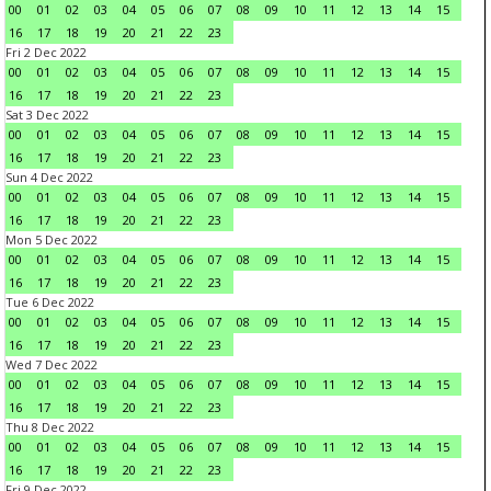
00
01
02
03
04
05
06
07
08
09
10
11
12
13
14
15
16
17
18
19
20
21
22
23
Fri 2 Dec 2022
00
01
02
03
04
05
06
07
08
09
10
11
12
13
14
15
16
17
18
19
20
21
22
23
Sat 3 Dec 2022
00
01
02
03
04
05
06
07
08
09
10
11
12
13
14
15
16
17
18
19
20
21
22
23
Sun 4 Dec 2022
00
01
02
03
04
05
06
07
08
09
10
11
12
13
14
15
16
17
18
19
20
21
22
23
Mon 5 Dec 2022
00
01
02
03
04
05
06
07
08
09
10
11
12
13
14
15
16
17
18
19
20
21
22
23
Tue 6 Dec 2022
00
01
02
03
04
05
06
07
08
09
10
11
12
13
14
15
16
17
18
19
20
21
22
23
Wed 7 Dec 2022
00
01
02
03
04
05
06
07
08
09
10
11
12
13
14
15
16
17
18
19
20
21
22
23
Thu 8 Dec 2022
00
01
02
03
04
05
06
07
08
09
10
11
12
13
14
15
16
17
18
19
20
21
22
23
Fri 9 Dec 2022