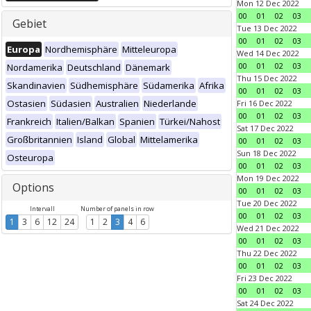
Mon 12 Dec 2022
00
01
02
03
Gebiet
Tue 13 Dec 2022
00
01
02
03
Europa
Nordhemisphäre
Mitteleuropa
Wed 14 Dec 2022
00
01
02
03
Nordamerika
Deutschland
Dänemark
Thu 15 Dec 2022
Skandinavien
Südhemisphäre
Südamerika
Afrika
00
01
02
03
Ostasien
Südasien
Australien
Niederlande
Fri 16 Dec 2022
00
01
02
03
Frankreich
Italien/Balkan
Spanien
Türkei/Nahost
Sat 17 Dec 2022
Großbritannien
Island
Global
Mittelamerika
00
01
02
03
Sun 18 Dec 2022
Osteuropa
00
01
02
03
Mon 19 Dec 2022
Options
00
01
02
03
Tue 20 Dec 2022
Intervall
Number of panels in row
00
01
02
03
1
3
6
12
24
1
2
3
4
6
Wed 21 Dec 2022
00
01
02
03
Thu 22 Dec 2022
00
01
02
03
Fri 23 Dec 2022
00
01
02
03
Sat 24 Dec 2022