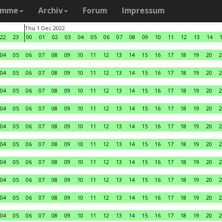
amme
Archiv
Forum
Impressum
Thu 1 Dec 2022
22
23
00
01
02
03
04
05
06
07
08
09
10
11
12
13
14
04
05
06
07
08
09
10
11
12
13
14
15
16
17
18
19
20
2
04
05
06
07
08
09
10
11
12
13
14
15
16
17
18
19
20
2
04
05
06
07
08
09
10
11
12
13
14
15
16
17
18
19
20
2
04
05
06
07
08
09
10
11
12
13
14
15
16
17
18
19
20
2
04
05
06
07
08
09
10
11
12
13
14
15
16
17
18
19
20
2
04
05
06
07
08
09
10
11
12
13
14
15
16
17
18
19
20
2
04
05
06
07
08
09
10
11
12
13
14
15
16
17
18
19
20
2
04
05
06
07
08
09
10
11
12
13
14
15
16
17
18
19
20
2
04
05
06
07
08
09
10
11
12
13
14
15
16
17
18
19
20
2
04
05
06
07
08
09
10
11
12
13
14
15
16
17
18
19
20
2