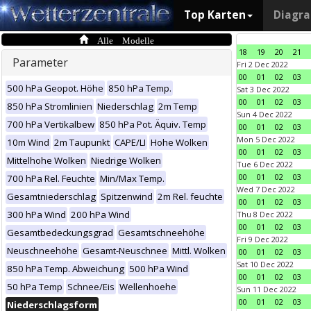
Top Karten
Diagr
Alle Modelle
18
19
20
21
Parameter
Fri 2 Dec 2022
00
01
02
03
500 hPa Geopot. Höhe
850 hPa Temp.
Sat 3 Dec 2022
00
01
02
03
850 hPa Stromlinien
Niederschlag
2m Temp
Sun 4 Dec 2022
700 hPa Vertikalbew
850 hPa Pot. Äquiv. Temp
00
01
02
03
Mon 5 Dec 2022
10m Wind
2m Taupunkt
CAPE/LI
Hohe Wolken
00
01
02
03
Mittelhohe Wolken
Niedrige Wolken
Tue 6 Dec 2022
00
01
02
03
700 hPa Rel. Feuchte
Min/Max Temp.
Wed 7 Dec 2022
Gesamtniederschlag
Spitzenwind
2m Rel. feuchte
00
01
02
03
300 hPa Wind
200 hPa Wind
Thu 8 Dec 2022
00
01
02
03
Gesamtbedeckungsgrad
Gesamtschneehöhe
Fri 9 Dec 2022
Neuschneehöhe
Gesamt-Neuschnee
Mittl. Wolken
00
01
02
03
Sat 10 Dec 2022
850 hPa Temp. Abweichung
500 hPa Wind
00
01
02
03
50 hPa Temp
Schnee/Eis
Wellenhoehe
Sun 11 Dec 2022
00
01
02
03
Niederschlagsform