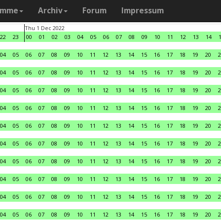
amme
Archiv
Forum
Impressum
Thu 1 Dec 2022
22
23
00
01
02
03
04
05
06
07
08
09
10
11
12
13
14
04
05
06
07
08
09
10
11
12
13
14
15
16
17
18
19
20
2
04
05
06
07
08
09
10
11
12
13
14
15
16
17
18
19
20
2
04
05
06
07
08
09
10
11
12
13
14
15
16
17
18
19
20
2
04
05
06
07
08
09
10
11
12
13
14
15
16
17
18
19
20
2
04
05
06
07
08
09
10
11
12
13
14
15
16
17
18
19
20
2
04
05
06
07
08
09
10
11
12
13
14
15
16
17
18
19
20
2
04
05
06
07
08
09
10
11
12
13
14
15
16
17
18
19
20
2
04
05
06
07
08
09
10
11
12
13
14
15
16
17
18
19
20
2
04
05
06
07
08
09
10
11
12
13
14
15
16
17
18
19
20
2
04
05
06
07
08
09
10
11
12
13
14
15
16
17
18
19
20
2