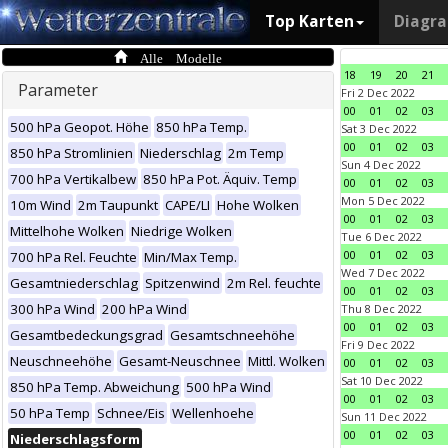
Top Karten
Diagr
Alle Modelle
18
19
20
21
Parameter
Fri 2 Dec 2022
00
01
02
03
500 hPa Geopot. Höhe
850 hPa Temp.
Sat 3 Dec 2022
00
01
02
03
850 hPa Stromlinien
Niederschlag
2m Temp
Sun 4 Dec 2022
700 hPa Vertikalbew
850 hPa Pot. Äquiv. Temp
00
01
02
03
Mon 5 Dec 2022
10m Wind
2m Taupunkt
CAPE/LI
Hohe Wolken
00
01
02
03
Mittelhohe Wolken
Niedrige Wolken
Tue 6 Dec 2022
00
01
02
03
700 hPa Rel. Feuchte
Min/Max Temp.
Wed 7 Dec 2022
Gesamtniederschlag
Spitzenwind
2m Rel. feuchte
00
01
02
03
300 hPa Wind
200 hPa Wind
Thu 8 Dec 2022
00
01
02
03
Gesamtbedeckungsgrad
Gesamtschneehöhe
Fri 9 Dec 2022
Neuschneehöhe
Gesamt-Neuschnee
Mittl. Wolken
00
01
02
03
Sat 10 Dec 2022
850 hPa Temp. Abweichung
500 hPa Wind
00
01
02
03
50 hPa Temp
Schnee/Eis
Wellenhoehe
Sun 11 Dec 2022
00
01
02
03
Niederschlagsform