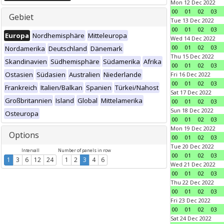
Mon 12 Dec 2022
00
01
02
03
Gebiet
Tue 13 Dec 2022
00
01
02
03
Europa
Nordhemisphäre
Mitteleuropa
Wed 14 Dec 2022
00
01
02
03
Nordamerika
Deutschland
Dänemark
Thu 15 Dec 2022
Skandinavien
Südhemisphäre
Südamerika
Afrika
00
01
02
03
Ostasien
Südasien
Australien
Niederlande
Fri 16 Dec 2022
00
01
02
03
Frankreich
Italien/Balkan
Spanien
Türkei/Nahost
Sat 17 Dec 2022
Großbritannien
Island
Global
Mittelamerika
00
01
02
03
Sun 18 Dec 2022
Osteuropa
00
01
02
03
Mon 19 Dec 2022
Options
00
01
02
03
Tue 20 Dec 2022
Intervall
Number of panels in row
00
01
02
03
1
3
6
12
24
1
2
3
4
6
Wed 21 Dec 2022
00
01
02
03
Thu 22 Dec 2022
00
01
02
03
Fri 23 Dec 2022
00
01
02
03
Sat 24 Dec 2022