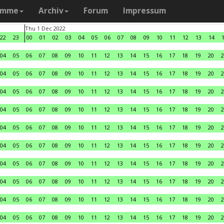
amme
Archiv
Forum
Impressum
Thu 1 Dec 2022
22
23
00
01
02
03
04
05
06
07
08
09
10
11
12
13
14
04
05
06
07
08
09
10
11
12
13
14
15
16
17
18
19
20
2
04
05
06
07
08
09
10
11
12
13
14
15
16
17
18
19
20
2
04
05
06
07
08
09
10
11
12
13
14
15
16
17
18
19
20
2
04
05
06
07
08
09
10
11
12
13
14
15
16
17
18
19
20
2
04
05
06
07
08
09
10
11
12
13
14
15
16
17
18
19
20
2
04
05
06
07
08
09
10
11
12
13
14
15
16
17
18
19
20
2
04
05
06
07
08
09
10
11
12
13
14
15
16
17
18
19
20
2
04
05
06
07
08
09
10
11
12
13
14
15
16
17
18
19
20
2
04
05
06
07
08
09
10
11
12
13
14
15
16
17
18
19
20
2
04
05
06
07
08
09
10
11
12
13
14
15
16
17
18
19
20
2