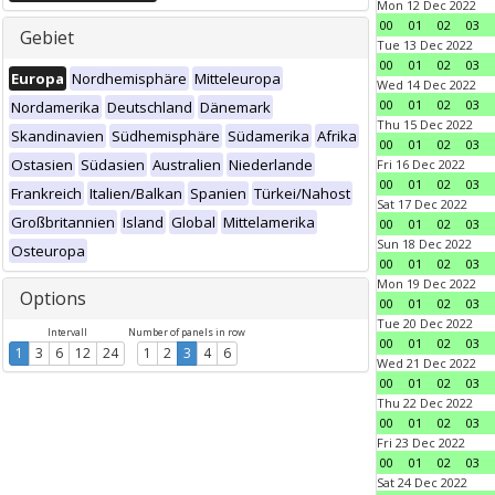
Mon 12 Dec 2022
00
01
02
03
Gebiet
Tue 13 Dec 2022
00
01
02
03
Europa
Nordhemisphäre
Mitteleuropa
Wed 14 Dec 2022
00
01
02
03
Nordamerika
Deutschland
Dänemark
Thu 15 Dec 2022
Skandinavien
Südhemisphäre
Südamerika
Afrika
00
01
02
03
Ostasien
Südasien
Australien
Niederlande
Fri 16 Dec 2022
00
01
02
03
Frankreich
Italien/Balkan
Spanien
Türkei/Nahost
Sat 17 Dec 2022
Großbritannien
Island
Global
Mittelamerika
00
01
02
03
Sun 18 Dec 2022
Osteuropa
00
01
02
03
Mon 19 Dec 2022
Options
00
01
02
03
Tue 20 Dec 2022
Intervall
Number of panels in row
00
01
02
03
1
3
6
12
24
1
2
3
4
6
Wed 21 Dec 2022
00
01
02
03
Thu 22 Dec 2022
00
01
02
03
Fri 23 Dec 2022
00
01
02
03
Sat 24 Dec 2022