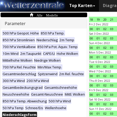
Top Karten
Diagr
Alle Modelle
18
19
20
21
Parameter
Fri 2 Dec 2022
00
01
02
03
500 hPa Geopot. Höhe
850 hPa Temp.
Sat 3 Dec 2022
00
01
02
03
850 hPa Stromlinien
Niederschlag
2m Temp
Sun 4 Dec 2022
700 hPa Vertikalbew
850 hPa Pot. Äquiv. Temp
00
01
02
03
Mon 5 Dec 2022
10m Wind
2m Taupunkt
CAPE/LI
Hohe Wolken
00
01
02
03
Mittelhohe Wolken
Niedrige Wolken
Tue 6 Dec 2022
00
01
02
03
700 hPa Rel. Feuchte
Min/Max Temp.
Wed 7 Dec 2022
Gesamtniederschlag
Spitzenwind
2m Rel. feuchte
00
01
02
03
300 hPa Wind
200 hPa Wind
Thu 8 Dec 2022
00
01
02
03
Gesamtbedeckungsgrad
Gesamtschneehöhe
Fri 9 Dec 2022
Neuschneehöhe
Gesamt-Neuschnee
Mittl. Wolken
00
01
02
03
Sat 10 Dec 2022
850 hPa Temp. Abweichung
500 hPa Wind
00
01
02
03
50 hPa Temp
Schnee/Eis
Wellenhoehe
Sun 11 Dec 2022
00
01
02
03
Niederschlagsform