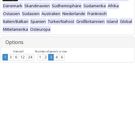
Dänemark
Skandinavien
Südhemisphäre
Südamerika
Afrika
Ostasien
Südasien
Australien
Niederlande
Frankreich
Italien/Balkan
Spanien
Türkei/Nahost
Großbritannien
Island
Global
Mittelamerika
Osteuropa
Options
Intervall
Number of panels in row
1
3
6
12
24
1
2
3
4
6