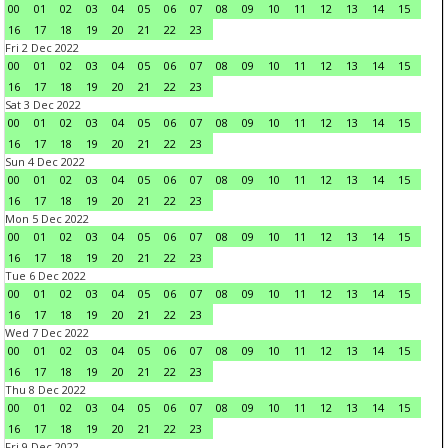
00
01
02
03
04
05
06
07
08
09
10
11
12
13
14
15
16
17
18
19
20
21
22
23
Fri 2 Dec 2022
00
01
02
03
04
05
06
07
08
09
10
11
12
13
14
15
16
17
18
19
20
21
22
23
Sat 3 Dec 2022
00
01
02
03
04
05
06
07
08
09
10
11
12
13
14
15
16
17
18
19
20
21
22
23
Sun 4 Dec 2022
00
01
02
03
04
05
06
07
08
09
10
11
12
13
14
15
16
17
18
19
20
21
22
23
Mon 5 Dec 2022
00
01
02
03
04
05
06
07
08
09
10
11
12
13
14
15
16
17
18
19
20
21
22
23
Tue 6 Dec 2022
00
01
02
03
04
05
06
07
08
09
10
11
12
13
14
15
16
17
18
19
20
21
22
23
Wed 7 Dec 2022
00
01
02
03
04
05
06
07
08
09
10
11
12
13
14
15
16
17
18
19
20
21
22
23
Thu 8 Dec 2022
00
01
02
03
04
05
06
07
08
09
10
11
12
13
14
15
16
17
18
19
20
21
22
23
Fri 9 Dec 2022