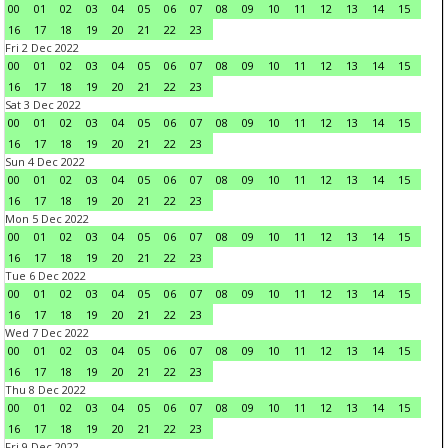
00
01
02
03
04
05
06
07
08
09
10
11
12
13
14
15
16
17
18
19
20
21
22
23
Fri 2 Dec 2022
00
01
02
03
04
05
06
07
08
09
10
11
12
13
14
15
16
17
18
19
20
21
22
23
Sat 3 Dec 2022
00
01
02
03
04
05
06
07
08
09
10
11
12
13
14
15
16
17
18
19
20
21
22
23
Sun 4 Dec 2022
00
01
02
03
04
05
06
07
08
09
10
11
12
13
14
15
16
17
18
19
20
21
22
23
Mon 5 Dec 2022
00
01
02
03
04
05
06
07
08
09
10
11
12
13
14
15
16
17
18
19
20
21
22
23
Tue 6 Dec 2022
00
01
02
03
04
05
06
07
08
09
10
11
12
13
14
15
16
17
18
19
20
21
22
23
Wed 7 Dec 2022
00
01
02
03
04
05
06
07
08
09
10
11
12
13
14
15
16
17
18
19
20
21
22
23
Thu 8 Dec 2022
00
01
02
03
04
05
06
07
08
09
10
11
12
13
14
15
16
17
18
19
20
21
22
23
Fri 9 Dec 2022