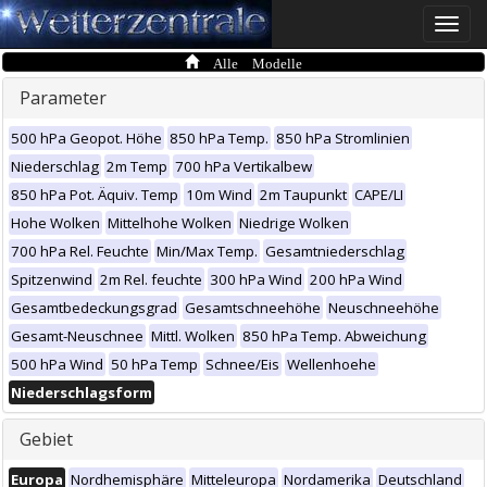
Toggle
naviga
Alle Modelle
Parameter
500 hPa Geopot. Höhe
850 hPa Temp.
850 hPa Stromlinien
Niederschlag
2m Temp
700 hPa Vertikalbew
850 hPa Pot. Äquiv. Temp
10m Wind
2m Taupunkt
CAPE/LI
Hohe Wolken
Mittelhohe Wolken
Niedrige Wolken
700 hPa Rel. Feuchte
Min/Max Temp.
Gesamtniederschlag
Spitzenwind
2m Rel. feuchte
300 hPa Wind
200 hPa Wind
Gesamtbedeckungsgrad
Gesamtschneehöhe
Neuschneehöhe
Gesamt-Neuschnee
Mittl. Wolken
850 hPa Temp. Abweichung
500 hPa Wind
50 hPa Temp
Schnee/Eis
Wellenhoehe
Niederschlagsform
Gebiet
Europa
Nordhemisphäre
Mitteleuropa
Nordamerika
Deutschland