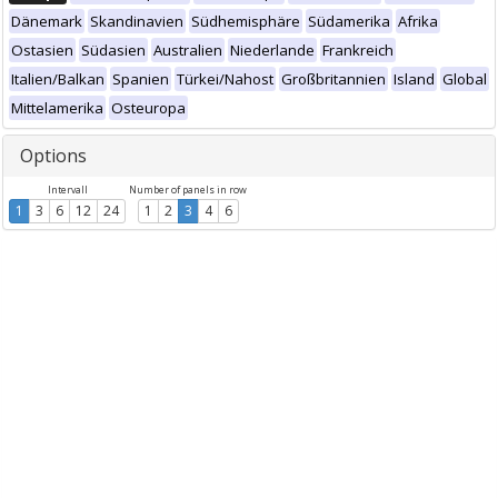
Dänemark
Skandinavien
Südhemisphäre
Südamerika
Afrika
Ostasien
Südasien
Australien
Niederlande
Frankreich
Italien/Balkan
Spanien
Türkei/Nahost
Großbritannien
Island
Global
Mittelamerika
Osteuropa
Options
Intervall
Number of panels in row
1
3
6
12
24
1
2
3
4
6