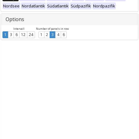
Nordsee
Nordatlantik
Südatlantik
Südpazifik
Nordpazifik
Options
Intervall
Number of panels in row
1
3
6
12
24
1
2
3
4
6