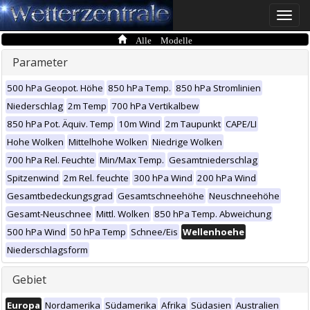
Toggle
naviga
Alle Modelle
Parameter
500 hPa Geopot. Höhe
850 hPa Temp.
850 hPa Stromlinien
Niederschlag
2m Temp
700 hPa Vertikalbew
850 hPa Pot. Äquiv. Temp
10m Wind
2m Taupunkt
CAPE/LI
Hohe Wolken
Mittelhohe Wolken
Niedrige Wolken
700 hPa Rel. Feuchte
Min/Max Temp.
Gesamtniederschlag
Spitzenwind
2m Rel. feuchte
300 hPa Wind
200 hPa Wind
Gesamtbedeckungsgrad
Gesamtschneehöhe
Neuschneehöhe
Gesamt-Neuschnee
Mittl. Wolken
850 hPa Temp. Abweichung
500 hPa Wind
50 hPa Temp
Schnee/Eis
Wellenhoehe
Niederschlagsform
Gebiet
Europa
Nordamerika
Südamerika
Afrika
Südasien
Australien