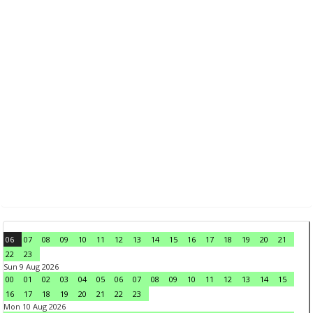
06
07
08
09
10
11
12
13
14
15
16
17
18
19
20
21
22
23
Sun 9 Aug 2026
00
01
02
03
04
05
06
07
08
09
10
11
12
13
14
15
16
17
18
19
20
21
22
23
Mon 10 Aug 2026