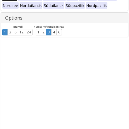
Nordsee
Nordatlantik
Südatlantik
Südpazifik
Nordpazifik
Options
Intervall
Number of panels in row
1
3
6
12
24
1
2
3
4
6