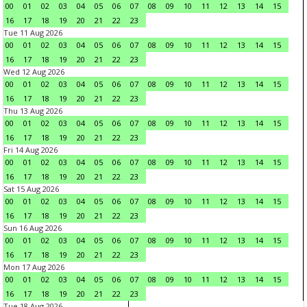
00
01
02
03
04
05
06
07
08
09
10
11
12
13
14
15
16
17
18
19
20
21
22
23
Tue 11 Aug 2026
00
01
02
03
04
05
06
07
08
09
10
11
12
13
14
15
16
17
18
19
20
21
22
23
Wed 12 Aug 2026
00
01
02
03
04
05
06
07
08
09
10
11
12
13
14
15
16
17
18
19
20
21
22
23
Thu 13 Aug 2026
00
01
02
03
04
05
06
07
08
09
10
11
12
13
14
15
16
17
18
19
20
21
22
23
Fri 14 Aug 2026
00
01
02
03
04
05
06
07
08
09
10
11
12
13
14
15
16
17
18
19
20
21
22
23
Sat 15 Aug 2026
00
01
02
03
04
05
06
07
08
09
10
11
12
13
14
15
16
17
18
19
20
21
22
23
Sun 16 Aug 2026
00
01
02
03
04
05
06
07
08
09
10
11
12
13
14
15
16
17
18
19
20
21
22
23
Mon 17 Aug 2026
00
01
02
03
04
05
06
07
08
09
10
11
12
13
14
15
16
17
18
19
20
21
22
23
Tue 18 Aug 2026