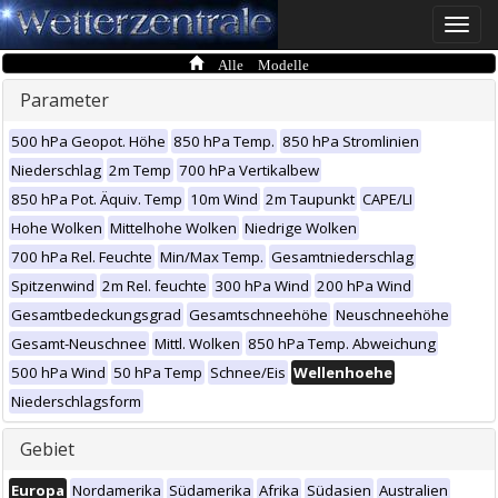
Toggle
naviga
Alle Modelle
Parameter
500 hPa Geopot. Höhe
850 hPa Temp.
850 hPa Stromlinien
Niederschlag
2m Temp
700 hPa Vertikalbew
850 hPa Pot. Äquiv. Temp
10m Wind
2m Taupunkt
CAPE/LI
Hohe Wolken
Mittelhohe Wolken
Niedrige Wolken
700 hPa Rel. Feuchte
Min/Max Temp.
Gesamtniederschlag
Spitzenwind
2m Rel. feuchte
300 hPa Wind
200 hPa Wind
Gesamtbedeckungsgrad
Gesamtschneehöhe
Neuschneehöhe
Gesamt-Neuschnee
Mittl. Wolken
850 hPa Temp. Abweichung
500 hPa Wind
50 hPa Temp
Schnee/Eis
Wellenhoehe
Niederschlagsform
Gebiet
Europa
Nordamerika
Südamerika
Afrika
Südasien
Australien