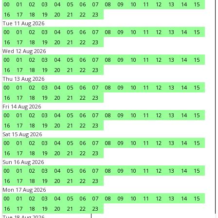
00
01
02
03
04
05
06
07
08
09
10
11
12
13
14
15
16
17
18
19
20
21
22
23
Tue 11 Aug 2026
00
01
02
03
04
05
06
07
08
09
10
11
12
13
14
15
16
17
18
19
20
21
22
23
Wed 12 Aug 2026
00
01
02
03
04
05
06
07
08
09
10
11
12
13
14
15
16
17
18
19
20
21
22
23
Thu 13 Aug 2026
00
01
02
03
04
05
06
07
08
09
10
11
12
13
14
15
16
17
18
19
20
21
22
23
Fri 14 Aug 2026
00
01
02
03
04
05
06
07
08
09
10
11
12
13
14
15
16
17
18
19
20
21
22
23
Sat 15 Aug 2026
00
01
02
03
04
05
06
07
08
09
10
11
12
13
14
15
16
17
18
19
20
21
22
23
Sun 16 Aug 2026
00
01
02
03
04
05
06
07
08
09
10
11
12
13
14
15
16
17
18
19
20
21
22
23
Mon 17 Aug 2026
00
01
02
03
04
05
06
07
08
09
10
11
12
13
14
15
16
17
18
19
20
21
22
23
Tue 18 Aug 2026