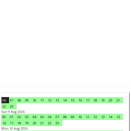
06
07
08
09
10
11
12
13
14
15
16
17
18
19
20
21
22
23
Sun 9 Aug 2026
00
01
02
03
04
05
06
07
08
09
10
11
12
13
14
15
16
17
18
19
20
21
22
23
Mon 10 Aug 2026