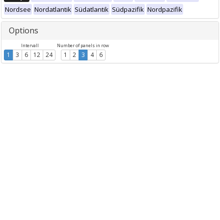
Nordsee
Nordatlantik
Südatlantik
Südpazifik
Nordpazifik
Options
Intervall
Number of panels in row
1
3
6
12
24
1
2
3
4
6