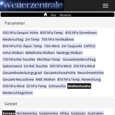
Toggle
naviga
Alle Modelle
Parameter
500 hPa Geopot. Höhe
850 hPa Temp.
850 hPa Stromlinien
Niederschlag
2m Temp
700 hPa Vertikalbew
850 hPa Pot. Äquiv. Temp
10m Wind
2m Taupunkt
CAPE/LI
Hohe Wolken
Mittelhohe Wolken
Niedrige Wolken
700 hPa Rel. Feuchte
Min/Max Temp.
Gesamtniederschlag
Spitzenwind
2m Rel. feuchte
300 hPa Wind
200 hPa Wind
Gesamtbedeckungsgrad
Gesamtschneehöhe
Neuschneehöhe
Gesamt-Neuschnee
Mittl. Wolken
850 hPa Temp. Abweichung
500 hPa Wind
50 hPa Temp
Schnee/Eis
Wellenhoehe
Niederschlagsform
Gebiet
Europa
Nordamerika
Südamerika
Afrika
Südasien
Australien