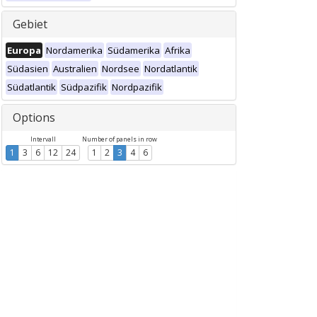
Gebiet
Europa
Nordamerika
Südamerika
Afrika
Südasien
Australien
Nordsee
Nordatlantik
Südatlantik
Südpazifik
Nordpazifik
Options
Intervall
Number of panels in row
1
3
6
12
24
1
2
3
4
6