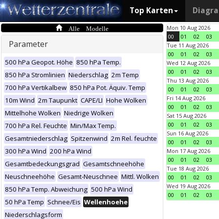
Top Karten
Diagr
Alle Modelle
Mon 10 Aug 2026
00
01
02
03
Parameter
Tue 11 Aug 2026
00
01
02
03
500 hPa Geopot. Höhe
850 hPa Temp.
Wed 12 Aug 2026
00
01
02
03
850 hPa Stromlinien
Niederschlag
2m Temp
Thu 13 Aug 2026
700 hPa Vertikalbew
850 hPa Pot. Äquiv. Temp
00
01
02
03
Fri 14 Aug 2026
10m Wind
2m Taupunkt
CAPE/LI
Hohe Wolken
00
01
02
03
Mittelhohe Wolken
Niedrige Wolken
Sat 15 Aug 2026
00
01
02
03
700 hPa Rel. Feuchte
Min/Max Temp.
Sun 16 Aug 2026
Gesamtniederschlag
Spitzenwind
2m Rel. feuchte
00
01
02
03
300 hPa Wind
200 hPa Wind
Mon 17 Aug 2026
00
01
02
03
Gesamtbedeckungsgrad
Gesamtschneehöhe
Tue 18 Aug 2026
Neuschneehöhe
Gesamt-Neuschnee
Mittl. Wolken
00
01
02
03
Wed 19 Aug 2026
850 hPa Temp. Abweichung
500 hPa Wind
00
01
02
03
50 hPa Temp
Schnee/Eis
Wellenhoehe
Niederschlagsform