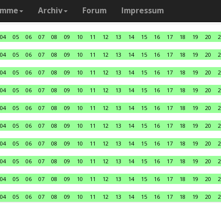
amme
Archiv
Forum
Impressum
04
05
06
07
08
09
10
11
12
13
14
15
16
17
18
19
20
2
04
05
06
07
08
09
10
11
12
13
14
15
16
17
18
19
20
2
04
05
06
07
08
09
10
11
12
13
14
15
16
17
18
19
20
2
04
05
06
07
08
09
10
11
12
13
14
15
16
17
18
19
20
2
04
05
06
07
08
09
10
11
12
13
14
15
16
17
18
19
20
2
04
05
06
07
08
09
10
11
12
13
14
15
16
17
18
19
20
2
04
05
06
07
08
09
10
11
12
13
14
15
16
17
18
19
20
2
04
05
06
07
08
09
10
11
12
13
14
15
16
17
18
19
20
2
04
05
06
07
08
09
10
11
12
13
14
15
16
17
18
19
20
2
04
05
06
07
08
09
10
11
12
13
14
15
16
17
18
19
20
2