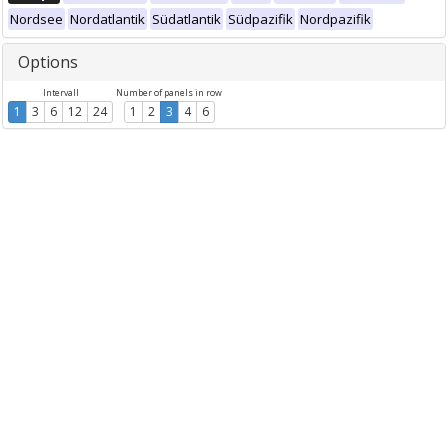
Nordsee
Nordatlantik
Südatlantik
Südpazifik
Nordpazifik
Options
Intervall
Number of panels in row
1
3
6
12
24
1
2
3
4
6