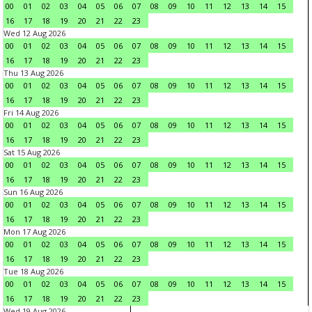
00
01
02
03
04
05
06
07
08
09
10
11
12
13
14
15
16
17
18
19
20
21
22
23
Wed 12 Aug 2026
00
01
02
03
04
05
06
07
08
09
10
11
12
13
14
15
16
17
18
19
20
21
22
23
Thu 13 Aug 2026
00
01
02
03
04
05
06
07
08
09
10
11
12
13
14
15
16
17
18
19
20
21
22
23
Fri 14 Aug 2026
00
01
02
03
04
05
06
07
08
09
10
11
12
13
14
15
16
17
18
19
20
21
22
23
Sat 15 Aug 2026
00
01
02
03
04
05
06
07
08
09
10
11
12
13
14
15
16
17
18
19
20
21
22
23
Sun 16 Aug 2026
00
01
02
03
04
05
06
07
08
09
10
11
12
13
14
15
16
17
18
19
20
21
22
23
Mon 17 Aug 2026
00
01
02
03
04
05
06
07
08
09
10
11
12
13
14
15
16
17
18
19
20
21
22
23
Tue 18 Aug 2026
00
01
02
03
04
05
06
07
08
09
10
11
12
13
14
15
16
17
18
19
20
21
22
23
Wed 19 Aug 2026