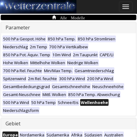
Toggle
naviga
Alle Modelle
Parameter
500 hPa Geopot. Höhe
850 hPa Temp.
850 hPa Stromlinien
Niederschlag
2m Temp
700 hPa Vertikalbew
850 hPa Pot. Äquiv. Temp
10m Wind
2m Taupunkt
CAPE/LI
Hohe Wolken
Mittelhohe Wolken
Niedrige Wolken
700 hPa Rel. Feuchte
Min/Max Temp.
Gesamtniederschlag
Spitzenwind
2m Rel. feuchte
300 hPa Wind
200 hPa Wind
Gesamtbedeckungsgrad
Gesamtschneehöhe
Neuschneehöhe
Gesamt-Neuschnee
Mittl. Wolken
850 hPa Temp. Abweichung
500 hPa Wind
50 hPa Temp
Schnee/Eis
Wellenhoehe
Niederschlagsform
Gebiet
Europa
Nordamerika
Südamerika
Afrika
Südasien
Australien