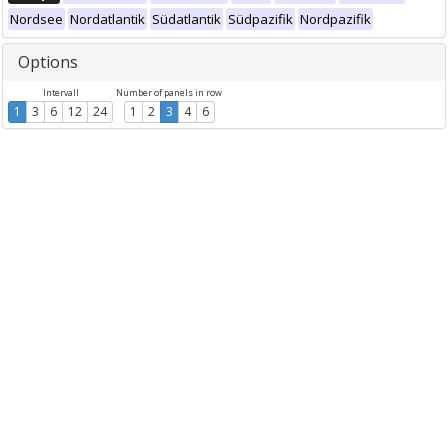
Nordsee
Nordatlantik
Südatlantik
Südpazifik
Nordpazifik
Options
Intervall
Number of panels in row
1
3
6
12
24
1
2
3
4
6