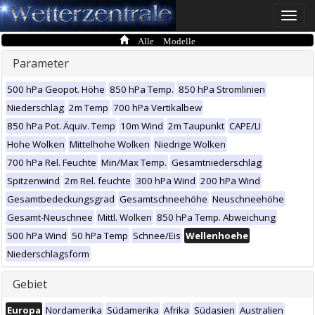
Toggle
naviga
Alle Modelle
Parameter
500 hPa Geopot. Höhe
850 hPa Temp.
850 hPa Stromlinien
Niederschlag
2m Temp
700 hPa Vertikalbew
850 hPa Pot. Äquiv. Temp
10m Wind
2m Taupunkt
CAPE/LI
Hohe Wolken
Mittelhohe Wolken
Niedrige Wolken
700 hPa Rel. Feuchte
Min/Max Temp.
Gesamtniederschlag
Spitzenwind
2m Rel. feuchte
300 hPa Wind
200 hPa Wind
Gesamtbedeckungsgrad
Gesamtschneehöhe
Neuschneehöhe
Gesamt-Neuschnee
Mittl. Wolken
850 hPa Temp. Abweichung
500 hPa Wind
50 hPa Temp
Schnee/Eis
Wellenhoehe
Niederschlagsform
Gebiet
Europa
Nordamerika
Südamerika
Afrika
Südasien
Australien