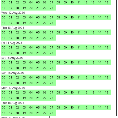
00
01
02
03
04
05
06
07
08
09
10
11
12
13
14
15
16
17
18
19
20
21
22
23
Wed 12 Aug 2026
00
01
02
03
04
05
06
07
08
09
10
11
12
13
14
15
16
17
18
19
20
21
22
23
Thu 13 Aug 2026
00
01
02
03
04
05
06
07
08
09
10
11
12
13
14
15
16
17
18
19
20
21
22
23
Fri 14 Aug 2026
00
01
02
03
04
05
06
07
08
09
10
11
12
13
14
15
16
17
18
19
20
21
22
23
Sat 15 Aug 2026
00
01
02
03
04
05
06
07
08
09
10
11
12
13
14
15
16
17
18
19
20
21
22
23
Sun 16 Aug 2026
00
01
02
03
04
05
06
07
08
09
10
11
12
13
14
15
16
17
18
19
20
21
22
23
Mon 17 Aug 2026
00
01
02
03
04
05
06
07
08
09
10
11
12
13
14
15
16
17
18
19
20
21
22
23
Tue 18 Aug 2026
00
01
02
03
04
05
06
07
08
09
10
11
12
13
14
15
16
17
18
19
20
21
22
23
Wed 19 Aug 2026