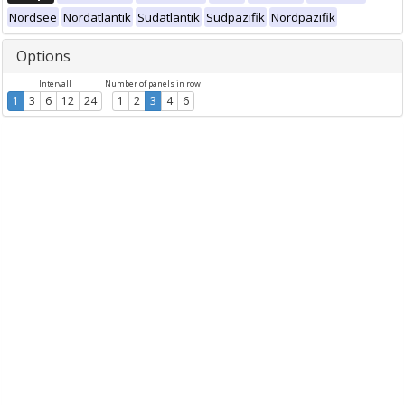
Nordsee
Nordatlantik
Südatlantik
Südpazifik
Nordpazifik
Options
Intervall
Number of panels in row
1
3
6
12
24
1
2
3
4
6