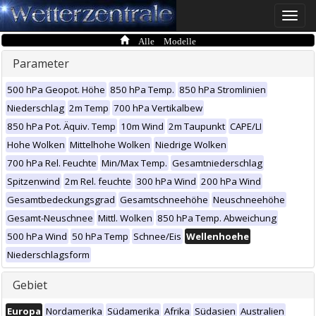
Toggle
naviga
Alle Modelle
Parameter
500 hPa Geopot. Höhe
850 hPa Temp.
850 hPa Stromlinien
Niederschlag
2m Temp
700 hPa Vertikalbew
850 hPa Pot. Äquiv. Temp
10m Wind
2m Taupunkt
CAPE/LI
Hohe Wolken
Mittelhohe Wolken
Niedrige Wolken
700 hPa Rel. Feuchte
Min/Max Temp.
Gesamtniederschlag
Spitzenwind
2m Rel. feuchte
300 hPa Wind
200 hPa Wind
Gesamtbedeckungsgrad
Gesamtschneehöhe
Neuschneehöhe
Gesamt-Neuschnee
Mittl. Wolken
850 hPa Temp. Abweichung
500 hPa Wind
50 hPa Temp
Schnee/Eis
Wellenhoehe
Niederschlagsform
Gebiet
Europa
Nordamerika
Südamerika
Afrika
Südasien
Australien