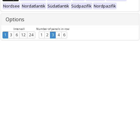
Nordsee
Nordatlantik
Südatlantik
Südpazifik
Nordpazifik
Options
Intervall
Number of panels in row
1
3
6
12
24
1
2
3
4
6