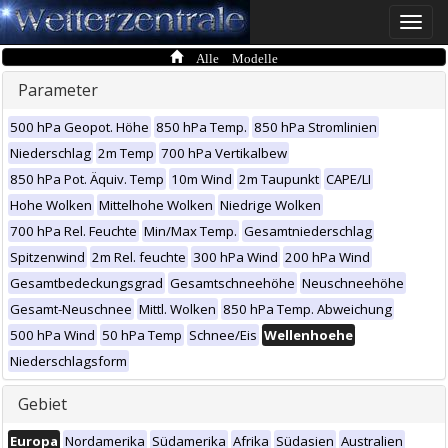
Toggle
naviga
Alle Modelle
Parameter
500 hPa Geopot. Höhe
850 hPa Temp.
850 hPa Stromlinien
Niederschlag
2m Temp
700 hPa Vertikalbew
850 hPa Pot. Äquiv. Temp
10m Wind
2m Taupunkt
CAPE/LI
Hohe Wolken
Mittelhohe Wolken
Niedrige Wolken
700 hPa Rel. Feuchte
Min/Max Temp.
Gesamtniederschlag
Spitzenwind
2m Rel. feuchte
300 hPa Wind
200 hPa Wind
Gesamtbedeckungsgrad
Gesamtschneehöhe
Neuschneehöhe
Gesamt-Neuschnee
Mittl. Wolken
850 hPa Temp. Abweichung
500 hPa Wind
50 hPa Temp
Schnee/Eis
Wellenhoehe
Niederschlagsform
Gebiet
Europa
Nordamerika
Südamerika
Afrika
Südasien
Australien