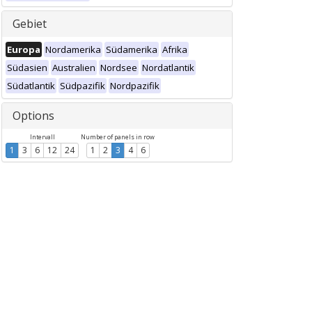
Gebiet
Europa
Nordamerika
Südamerika
Afrika
Südasien
Australien
Nordsee
Nordatlantik
Südatlantik
Südpazifik
Nordpazifik
Options
Intervall
Number of panels in row
1
3
6
12
24
1
2
3
4
6