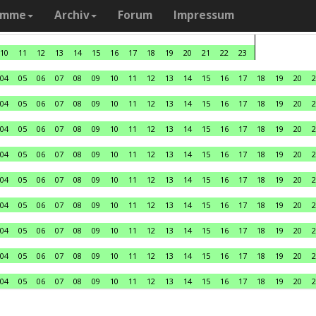
amme
Archiv
Forum
Impressum
10
11
12
13
14
15
16
17
18
19
20
21
22
23
04
05
06
07
08
09
10
11
12
13
14
15
16
17
18
19
20
2
04
05
06
07
08
09
10
11
12
13
14
15
16
17
18
19
20
2
04
05
06
07
08
09
10
11
12
13
14
15
16
17
18
19
20
2
04
05
06
07
08
09
10
11
12
13
14
15
16
17
18
19
20
2
04
05
06
07
08
09
10
11
12
13
14
15
16
17
18
19
20
2
04
05
06
07
08
09
10
11
12
13
14
15
16
17
18
19
20
2
04
05
06
07
08
09
10
11
12
13
14
15
16
17
18
19
20
2
04
05
06
07
08
09
10
11
12
13
14
15
16
17
18
19
20
2
04
05
06
07
08
09
10
11
12
13
14
15
16
17
18
19
20
2