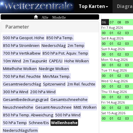
Top Karten
Diagr
Alle Modelle
06
07
08
09
Parameter
Fri 7 Aug 2026
00
01
02
03
500 hPa Geopot. Höhe
850 hPa Temp.
Sat 8 Aug 2026
00
01
02
03
850 hPa Stromlinien
Niederschlag
2m Temp
Sun 9 Aug 2026
700 hPa Vertikalbew
850 hPa Pot. Äquiv. Temp
00
01
02
03
Mon 10 Aug 2026
10m Wind
2m Taupunkt
CAPE/LI
Hohe Wolken
00
01
02
03
Mittelhohe Wolken
Niedrige Wolken
Tue 11 Aug 2026
00
01
02
03
700 hPa Rel. Feuchte
Min/Max Temp.
Wed 12 Aug 2026
Gesamtniederschlag
Spitzenwind
2m Rel. feuchte
00
01
02
03
300 hPa Wind
200 hPa Wind
Thu 13 Aug 2026
00
01
02
03
Gesamtbedeckungsgrad
Gesamtschneehöhe
Fri 14 Aug 2026
Neuschneehöhe
Gesamt-Neuschnee
Mittl. Wolken
00
01
02
03
Sat 15 Aug 2026
850 hPa Temp. Abweichung
500 hPa Wind
00
01
02
03
50 hPa Temp
Schnee/Eis
Wellenhoehe
Niederschlagsform