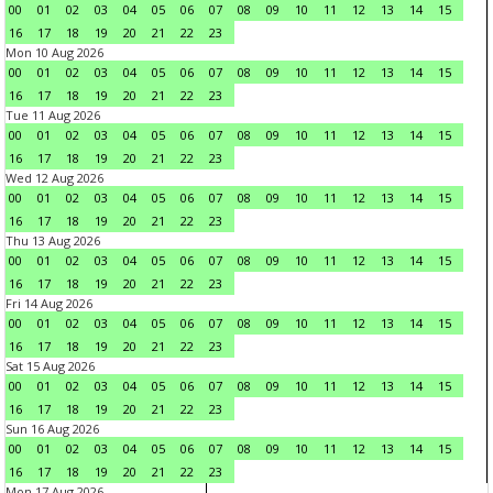
00
01
02
03
04
05
06
07
08
09
10
11
12
13
14
15
16
17
18
19
20
21
22
23
Mon 10 Aug 2026
00
01
02
03
04
05
06
07
08
09
10
11
12
13
14
15
16
17
18
19
20
21
22
23
Tue 11 Aug 2026
00
01
02
03
04
05
06
07
08
09
10
11
12
13
14
15
16
17
18
19
20
21
22
23
Wed 12 Aug 2026
00
01
02
03
04
05
06
07
08
09
10
11
12
13
14
15
16
17
18
19
20
21
22
23
Thu 13 Aug 2026
00
01
02
03
04
05
06
07
08
09
10
11
12
13
14
15
16
17
18
19
20
21
22
23
Fri 14 Aug 2026
00
01
02
03
04
05
06
07
08
09
10
11
12
13
14
15
16
17
18
19
20
21
22
23
Sat 15 Aug 2026
00
01
02
03
04
05
06
07
08
09
10
11
12
13
14
15
16
17
18
19
20
21
22
23
Sun 16 Aug 2026
00
01
02
03
04
05
06
07
08
09
10
11
12
13
14
15
16
17
18
19
20
21
22
23
Mon 17 Aug 2026