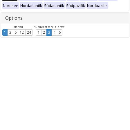
Nordsee
Nordatlantik
Südatlantik
Südpazifik
Nordpazifik
Options
Intervall
Number of panels in row
1
3
6
12
24
1
2
3
4
6