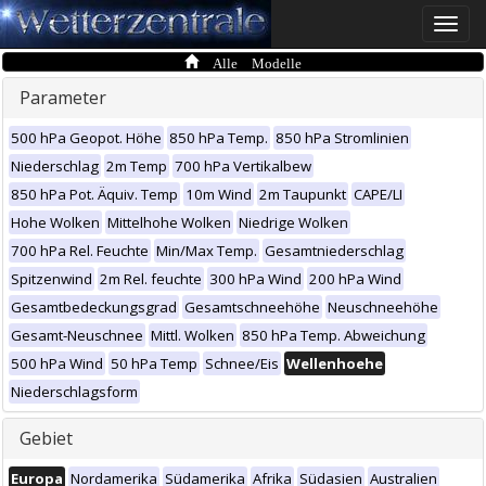
Toggle
naviga
Alle Modelle
Parameter
500 hPa Geopot. Höhe
850 hPa Temp.
850 hPa Stromlinien
Niederschlag
2m Temp
700 hPa Vertikalbew
850 hPa Pot. Äquiv. Temp
10m Wind
2m Taupunkt
CAPE/LI
Hohe Wolken
Mittelhohe Wolken
Niedrige Wolken
700 hPa Rel. Feuchte
Min/Max Temp.
Gesamtniederschlag
Spitzenwind
2m Rel. feuchte
300 hPa Wind
200 hPa Wind
Gesamtbedeckungsgrad
Gesamtschneehöhe
Neuschneehöhe
Gesamt-Neuschnee
Mittl. Wolken
850 hPa Temp. Abweichung
500 hPa Wind
50 hPa Temp
Schnee/Eis
Wellenhoehe
Niederschlagsform
Gebiet
Europa
Nordamerika
Südamerika
Afrika
Südasien
Australien