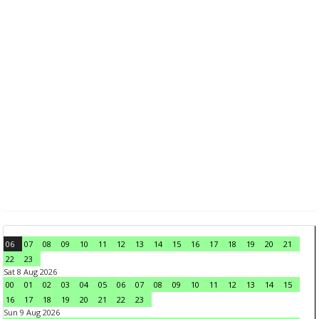
06
07
08
09
10
11
12
13
14
15
16
17
18
19
20
21
22
23
Sat 8 Aug 2026
00
01
02
03
04
05
06
07
08
09
10
11
12
13
14
15
16
17
18
19
20
21
22
23
Sun 9 Aug 2026