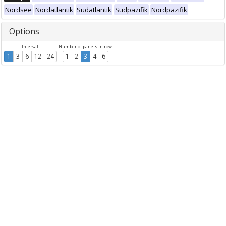
Nordsee
Nordatlantik
Südatlantik
Südpazifik
Nordpazifik
Options
Intervall
Number of panels in row
1
3
6
12
24
1
2
3
4
6