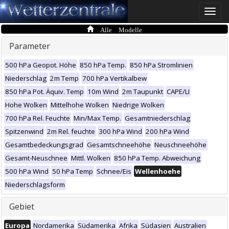
Toggle
naviga
Alle Modelle
Parameter
500 hPa Geopot. Höhe
850 hPa Temp.
850 hPa Stromlinien
Niederschlag
2m Temp
700 hPa Vertikalbew
850 hPa Pot. Äquiv. Temp
10m Wind
2m Taupunkt
CAPE/LI
Hohe Wolken
Mittelhohe Wolken
Niedrige Wolken
700 hPa Rel. Feuchte
Min/Max Temp.
Gesamtniederschlag
Spitzenwind
2m Rel. feuchte
300 hPa Wind
200 hPa Wind
Gesamtbedeckungsgrad
Gesamtschneehöhe
Neuschneehöhe
Gesamt-Neuschnee
Mittl. Wolken
850 hPa Temp. Abweichung
500 hPa Wind
50 hPa Temp
Schnee/Eis
Wellenhoehe
Niederschlagsform
Gebiet
Europa
Nordamerika
Südamerika
Afrika
Südasien
Australien