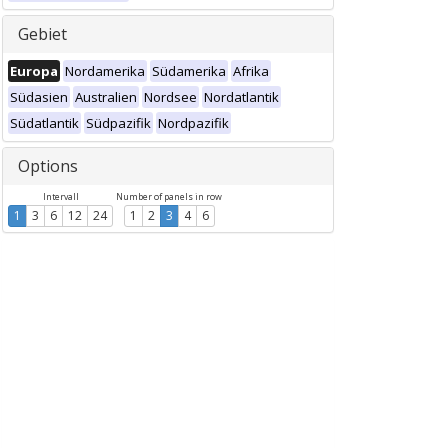
Gebiet
Europa
Nordamerika
Südamerika
Afrika
Südasien
Australien
Nordsee
Nordatlantik
Südatlantik
Südpazifik
Nordpazifik
Options
Intervall
Number of panels in row
1
3
6
12
24
1
2
3
4
6