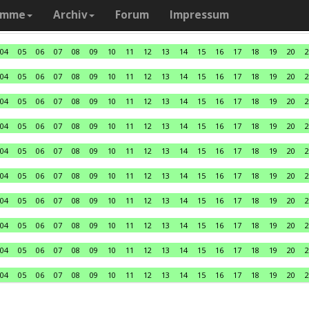
amme
Archiv
Forum
Impressum
04
05
06
07
08
09
10
11
12
13
14
15
16
17
18
19
20
2
04
05
06
07
08
09
10
11
12
13
14
15
16
17
18
19
20
2
04
05
06
07
08
09
10
11
12
13
14
15
16
17
18
19
20
2
04
05
06
07
08
09
10
11
12
13
14
15
16
17
18
19
20
2
04
05
06
07
08
09
10
11
12
13
14
15
16
17
18
19
20
2
04
05
06
07
08
09
10
11
12
13
14
15
16
17
18
19
20
2
04
05
06
07
08
09
10
11
12
13
14
15
16
17
18
19
20
2
04
05
06
07
08
09
10
11
12
13
14
15
16
17
18
19
20
2
04
05
06
07
08
09
10
11
12
13
14
15
16
17
18
19
20
2
04
05
06
07
08
09
10
11
12
13
14
15
16
17
18
19
20
2