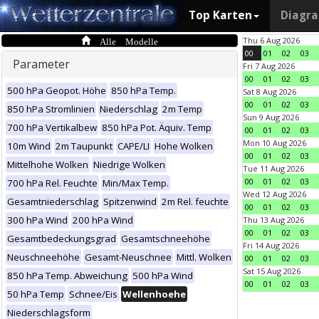
Top Karten
Diagr
Alle Modelle
Thu 6 Aug 2026
00
01
02
03
Parameter
Fri 7 Aug 2026
00
01
02
03
500 hPa Geopot. Höhe
850 hPa Temp.
Sat 8 Aug 2026
00
01
02
03
850 hPa Stromlinien
Niederschlag
2m Temp
Sun 9 Aug 2026
700 hPa Vertikalbew
850 hPa Pot. Äquiv. Temp
00
01
02
03
Mon 10 Aug 2026
10m Wind
2m Taupunkt
CAPE/LI
Hohe Wolken
00
01
02
03
Mittelhohe Wolken
Niedrige Wolken
Tue 11 Aug 2026
00
01
02
03
700 hPa Rel. Feuchte
Min/Max Temp.
Wed 12 Aug 2026
Gesamtniederschlag
Spitzenwind
2m Rel. feuchte
00
01
02
03
300 hPa Wind
200 hPa Wind
Thu 13 Aug 2026
00
01
02
03
Gesamtbedeckungsgrad
Gesamtschneehöhe
Fri 14 Aug 2026
Neuschneehöhe
Gesamt-Neuschnee
Mittl. Wolken
00
01
02
03
Sat 15 Aug 2026
850 hPa Temp. Abweichung
500 hPa Wind
00
01
02
03
50 hPa Temp
Schnee/Eis
Wellenhoehe
Niederschlagsform