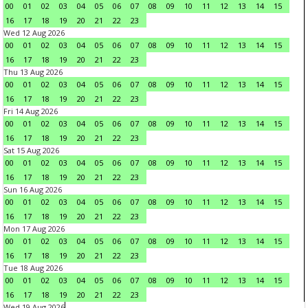
00
01
02
03
04
05
06
07
08
09
10
11
12
13
14
15
16
17
18
19
20
21
22
23
Wed 12 Aug 2026
00
01
02
03
04
05
06
07
08
09
10
11
12
13
14
15
16
17
18
19
20
21
22
23
Thu 13 Aug 2026
00
01
02
03
04
05
06
07
08
09
10
11
12
13
14
15
16
17
18
19
20
21
22
23
Fri 14 Aug 2026
00
01
02
03
04
05
06
07
08
09
10
11
12
13
14
15
16
17
18
19
20
21
22
23
Sat 15 Aug 2026
00
01
02
03
04
05
06
07
08
09
10
11
12
13
14
15
16
17
18
19
20
21
22
23
Sun 16 Aug 2026
00
01
02
03
04
05
06
07
08
09
10
11
12
13
14
15
16
17
18
19
20
21
22
23
Mon 17 Aug 2026
00
01
02
03
04
05
06
07
08
09
10
11
12
13
14
15
16
17
18
19
20
21
22
23
Tue 18 Aug 2026
00
01
02
03
04
05
06
07
08
09
10
11
12
13
14
15
16
17
18
19
20
21
22
23
Wed 19 Aug 2026