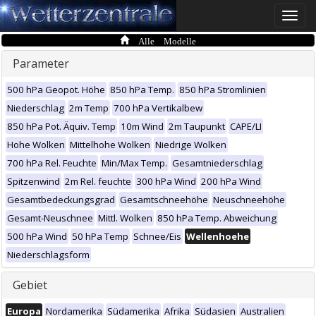
Toggle
naviga
Alle Modelle
Parameter
500 hPa Geopot. Höhe
850 hPa Temp.
850 hPa Stromlinien
Niederschlag
2m Temp
700 hPa Vertikalbew
850 hPa Pot. Äquiv. Temp
10m Wind
2m Taupunkt
CAPE/LI
Hohe Wolken
Mittelhohe Wolken
Niedrige Wolken
700 hPa Rel. Feuchte
Min/Max Temp.
Gesamtniederschlag
Spitzenwind
2m Rel. feuchte
300 hPa Wind
200 hPa Wind
Gesamtbedeckungsgrad
Gesamtschneehöhe
Neuschneehöhe
Gesamt-Neuschnee
Mittl. Wolken
850 hPa Temp. Abweichung
500 hPa Wind
50 hPa Temp
Schnee/Eis
Wellenhoehe
Niederschlagsform
Gebiet
Europa
Nordamerika
Südamerika
Afrika
Südasien
Australien