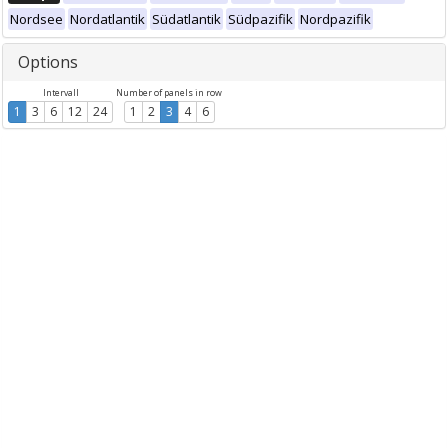
Nordsee
Nordatlantik
Südatlantik
Südpazifik
Nordpazifik
Options
Intervall
Number of panels in row
1
3
6
12
24
1
2
3
4
6