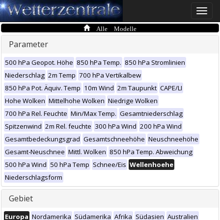
Toggle
naviga
Alle Modelle
Parameter
500 hPa Geopot. Höhe
850 hPa Temp.
850 hPa Stromlinien
Niederschlag
2m Temp
700 hPa Vertikalbew
850 hPa Pot. Äquiv. Temp
10m Wind
2m Taupunkt
CAPE/LI
Hohe Wolken
Mittelhohe Wolken
Niedrige Wolken
700 hPa Rel. Feuchte
Min/Max Temp.
Gesamtniederschlag
Spitzenwind
2m Rel. feuchte
300 hPa Wind
200 hPa Wind
Gesamtbedeckungsgrad
Gesamtschneehöhe
Neuschneehöhe
Gesamt-Neuschnee
Mittl. Wolken
850 hPa Temp. Abweichung
500 hPa Wind
50 hPa Temp
Schnee/Eis
Wellenhoehe
Niederschlagsform
Gebiet
Europa
Nordamerika
Südamerika
Afrika
Südasien
Australien