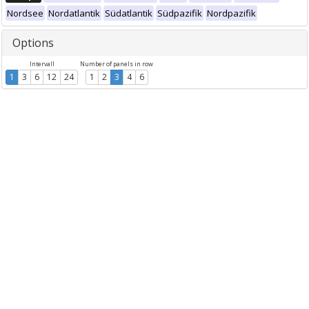
Nordsee
Nordatlantik
Südatlantik
Südpazifik
Nordpazifik
Options
Intervall
Number of panels in row
1
3
6
12
24
1
2
3
4
6