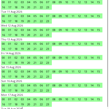
00
01
02
03
04
05
06
07
08
09
10
11
12
13
14
15
16
17
18
19
20
21
22
23
Tue 11 Aug 2026
00
01
02
03
04
05
06
07
08
09
10
11
12
13
14
15
16
17
18
19
20
21
22
23
Wed 12 Aug 2026
00
01
02
03
04
05
06
07
08
09
10
11
12
13
14
15
16
17
18
19
20
21
22
23
Thu 13 Aug 2026
00
01
02
03
04
05
06
07
08
09
10
11
12
13
14
15
16
17
18
19
20
21
22
23
Fri 14 Aug 2026
00
01
02
03
04
05
06
07
08
09
10
11
12
13
14
15
16
17
18
19
20
21
22
23
Sat 15 Aug 2026
00
01
02
03
04
05
06
07
08
09
10
11
12
13
14
15
16
17
18
19
20
21
22
23
Sun 16 Aug 2026
00
01
02
03
04
05
06
07
08
09
10
11
12
13
14
15
16
17
18
19
20
21
22
23
Mon 17 Aug 2026
00
01
02
03
04
05
06
07
08
09
10
11
12
13
14
15
16
17
18
19
20
21
22
23
Tue 18 Aug 2026