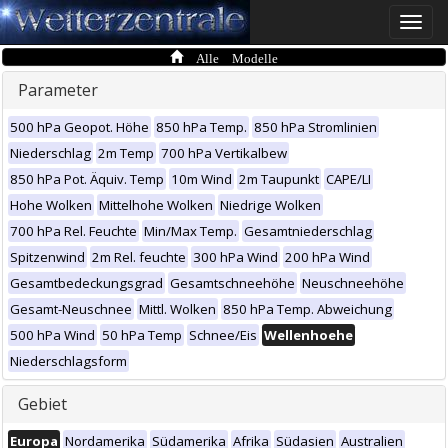
Toggle
naviga
Alle Modelle
Parameter
500 hPa Geopot. Höhe
850 hPa Temp.
850 hPa Stromlinien
Niederschlag
2m Temp
700 hPa Vertikalbew
850 hPa Pot. Äquiv. Temp
10m Wind
2m Taupunkt
CAPE/LI
Hohe Wolken
Mittelhohe Wolken
Niedrige Wolken
700 hPa Rel. Feuchte
Min/Max Temp.
Gesamtniederschlag
Spitzenwind
2m Rel. feuchte
300 hPa Wind
200 hPa Wind
Gesamtbedeckungsgrad
Gesamtschneehöhe
Neuschneehöhe
Gesamt-Neuschnee
Mittl. Wolken
850 hPa Temp. Abweichung
500 hPa Wind
50 hPa Temp
Schnee/Eis
Wellenhoehe
Niederschlagsform
Gebiet
Europa
Nordamerika
Südamerika
Afrika
Südasien
Australien