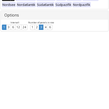
Nordsee
Nordatlantik
Südatlantik
Südpazifik
Nordpazifik
Options
Intervall
Number of panels in row
1
3
6
12
24
1
2
3
4
6