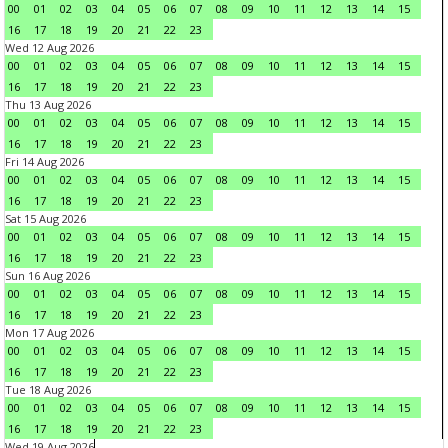
00
01
02
03
04
05
06
07
08
09
10
11
12
13
14
15
16
17
18
19
20
21
22
23
Wed 12 Aug 2026
00
01
02
03
04
05
06
07
08
09
10
11
12
13
14
15
16
17
18
19
20
21
22
23
Thu 13 Aug 2026
00
01
02
03
04
05
06
07
08
09
10
11
12
13
14
15
16
17
18
19
20
21
22
23
Fri 14 Aug 2026
00
01
02
03
04
05
06
07
08
09
10
11
12
13
14
15
16
17
18
19
20
21
22
23
Sat 15 Aug 2026
00
01
02
03
04
05
06
07
08
09
10
11
12
13
14
15
16
17
18
19
20
21
22
23
Sun 16 Aug 2026
00
01
02
03
04
05
06
07
08
09
10
11
12
13
14
15
16
17
18
19
20
21
22
23
Mon 17 Aug 2026
00
01
02
03
04
05
06
07
08
09
10
11
12
13
14
15
16
17
18
19
20
21
22
23
Tue 18 Aug 2026
00
01
02
03
04
05
06
07
08
09
10
11
12
13
14
15
16
17
18
19
20
21
22
23
Wed 19 Aug 2026