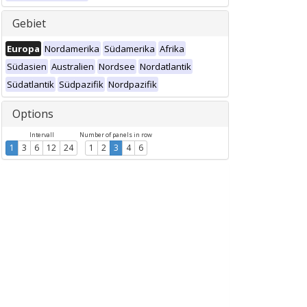
Gebiet
Europa
Nordamerika
Südamerika
Afrika
Südasien
Australien
Nordsee
Nordatlantik
Südatlantik
Südpazifik
Nordpazifik
Options
Intervall
Number of panels in row
1
3
6
12
24
1
2
3
4
6