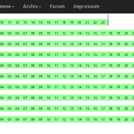
amme
Archiv
Forum
Impressum
10
11
12
13
14
15
16
17
18
19
20
21
22
23
04
05
06
07
08
09
10
11
12
13
14
15
16
17
18
19
20
2
04
05
06
07
08
09
10
11
12
13
14
15
16
17
18
19
20
2
04
05
06
07
08
09
10
11
12
13
14
15
16
17
18
19
20
2
04
05
06
07
08
09
10
11
12
13
14
15
16
17
18
19
20
2
04
05
06
07
08
09
10
11
12
13
14
15
16
17
18
19
20
2
04
05
06
07
08
09
10
11
12
13
14
15
16
17
18
19
20
2
04
05
06
07
08
09
10
11
12
13
14
15
16
17
18
19
20
2
04
05
06
07
08
09
10
11
12
13
14
15
16
17
18
19
20
2
04
05
06
07
08
09
10
11
12
13
14
15
16
17
18
19
20
2