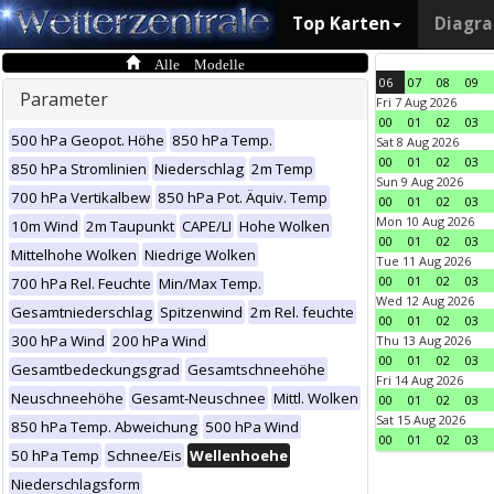
Top Karten
Diagr
Alle Modelle
06
07
08
09
Parameter
Fri 7 Aug 2026
00
01
02
03
500 hPa Geopot. Höhe
850 hPa Temp.
Sat 8 Aug 2026
00
01
02
03
850 hPa Stromlinien
Niederschlag
2m Temp
Sun 9 Aug 2026
700 hPa Vertikalbew
850 hPa Pot. Äquiv. Temp
00
01
02
03
Mon 10 Aug 2026
10m Wind
2m Taupunkt
CAPE/LI
Hohe Wolken
00
01
02
03
Mittelhohe Wolken
Niedrige Wolken
Tue 11 Aug 2026
00
01
02
03
700 hPa Rel. Feuchte
Min/Max Temp.
Wed 12 Aug 2026
Gesamtniederschlag
Spitzenwind
2m Rel. feuchte
00
01
02
03
300 hPa Wind
200 hPa Wind
Thu 13 Aug 2026
00
01
02
03
Gesamtbedeckungsgrad
Gesamtschneehöhe
Fri 14 Aug 2026
Neuschneehöhe
Gesamt-Neuschnee
Mittl. Wolken
00
01
02
03
Sat 15 Aug 2026
850 hPa Temp. Abweichung
500 hPa Wind
00
01
02
03
50 hPa Temp
Schnee/Eis
Wellenhoehe
Niederschlagsform