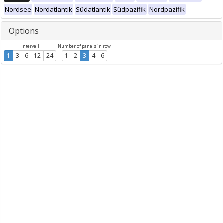
Nordsee
Nordatlantik
Südatlantik
Südpazifik
Nordpazifik
Options
Intervall
Number of panels in row
1
3
6
12
24
1
2
3
4
6