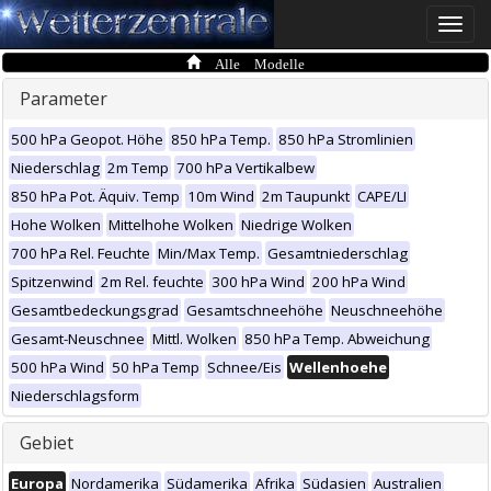
Toggle
naviga
Alle Modelle
Parameter
500 hPa Geopot. Höhe
850 hPa Temp.
850 hPa Stromlinien
Niederschlag
2m Temp
700 hPa Vertikalbew
850 hPa Pot. Äquiv. Temp
10m Wind
2m Taupunkt
CAPE/LI
Hohe Wolken
Mittelhohe Wolken
Niedrige Wolken
700 hPa Rel. Feuchte
Min/Max Temp.
Gesamtniederschlag
Spitzenwind
2m Rel. feuchte
300 hPa Wind
200 hPa Wind
Gesamtbedeckungsgrad
Gesamtschneehöhe
Neuschneehöhe
Gesamt-Neuschnee
Mittl. Wolken
850 hPa Temp. Abweichung
500 hPa Wind
50 hPa Temp
Schnee/Eis
Wellenhoehe
Niederschlagsform
Gebiet
Europa
Nordamerika
Südamerika
Afrika
Südasien
Australien