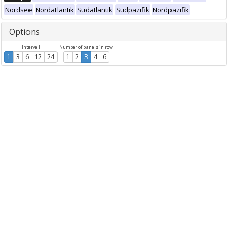
Nordsee
Nordatlantik
Südatlantik
Südpazifik
Nordpazifik
Options
Intervall
Number of panels in row
1
3
6
12
24
1
2
3
4
6