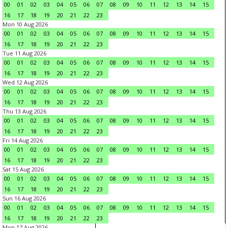
00
01
02
03
04
05
06
07
08
09
10
11
12
13
14
15
16
17
18
19
20
21
22
23
Mon 10 Aug 2026
00
01
02
03
04
05
06
07
08
09
10
11
12
13
14
15
16
17
18
19
20
21
22
23
Tue 11 Aug 2026
00
01
02
03
04
05
06
07
08
09
10
11
12
13
14
15
16
17
18
19
20
21
22
23
Wed 12 Aug 2026
00
01
02
03
04
05
06
07
08
09
10
11
12
13
14
15
16
17
18
19
20
21
22
23
Thu 13 Aug 2026
00
01
02
03
04
05
06
07
08
09
10
11
12
13
14
15
16
17
18
19
20
21
22
23
Fri 14 Aug 2026
00
01
02
03
04
05
06
07
08
09
10
11
12
13
14
15
16
17
18
19
20
21
22
23
Sat 15 Aug 2026
00
01
02
03
04
05
06
07
08
09
10
11
12
13
14
15
16
17
18
19
20
21
22
23
Sun 16 Aug 2026
00
01
02
03
04
05
06
07
08
09
10
11
12
13
14
15
16
17
18
19
20
21
22
23
Mon 17 Aug 2026