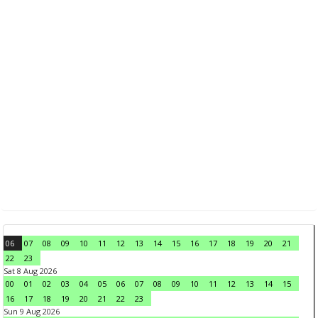
06
07
08
09
10
11
12
13
14
15
16
17
18
19
20
21
22
23
Sat 8 Aug 2026
00
01
02
03
04
05
06
07
08
09
10
11
12
13
14
15
16
17
18
19
20
21
22
23
Sun 9 Aug 2026