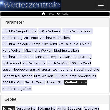
Toggle
naviga
Alle Modelle
Parameter
500 hPa Geopot. Höhe
850 hPa Temp.
850 hPa Stromlinien
Niederschlag
2m Temp
700 hPa Vertikalbew
850 hPa Pot. Äquiv. Temp
10m Wind
2m Taupunkt
CAPE/LI
Hohe Wolken
Mittelhohe Wolken
Niedrige Wolken
700 hPa Rel. Feuchte
Min/Max Temp.
Gesamtniederschlag
Spitzenwind
2m Rel. feuchte
300 hPa Wind
200 hPa Wind
Gesamtbedeckungsgrad
Gesamtschneehöhe
Neuschneehöhe
Gesamt-Neuschnee
Mittl. Wolken
850 hPa Temp. Abweichung
500 hPa Wind
50 hPa Temp
Schnee/Eis
Wellenhoehe
Niederschlagsform
Gebiet
Europa
Nordamerika
Südamerika
Afrika
Südasien
Australien