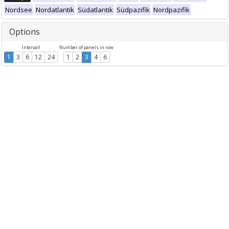
Nordsee
Nordatlantik
Südatlantik
Südpazifik
Nordpazifik
Options
Intervall
Number of panels in row
1
3
6
12
24
1
2
3
4
6