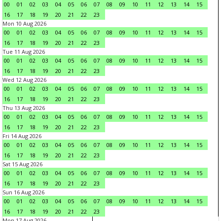
00
01
02
03
04
05
06
07
08
09
10
11
12
13
14
15
16
17
18
19
20
21
22
23
Mon 10 Aug 2026
00
01
02
03
04
05
06
07
08
09
10
11
12
13
14
15
16
17
18
19
20
21
22
23
Tue 11 Aug 2026
00
01
02
03
04
05
06
07
08
09
10
11
12
13
14
15
16
17
18
19
20
21
22
23
Wed 12 Aug 2026
00
01
02
03
04
05
06
07
08
09
10
11
12
13
14
15
16
17
18
19
20
21
22
23
Thu 13 Aug 2026
00
01
02
03
04
05
06
07
08
09
10
11
12
13
14
15
16
17
18
19
20
21
22
23
Fri 14 Aug 2026
00
01
02
03
04
05
06
07
08
09
10
11
12
13
14
15
16
17
18
19
20
21
22
23
Sat 15 Aug 2026
00
01
02
03
04
05
06
07
08
09
10
11
12
13
14
15
16
17
18
19
20
21
22
23
Sun 16 Aug 2026
00
01
02
03
04
05
06
07
08
09
10
11
12
13
14
15
16
17
18
19
20
21
22
23
Mon 17 Aug 2026