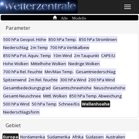
Toggle
naviga
Alle Modelle
Parameter
500 hPa Geopot. Höhe
850 hPa Temp.
850 hPa Stromlinien
Niederschlag
2m Temp
700 hPa Vertikalbew
850 hPa Pot. Äquiv. Temp
10m Wind
2m Taupunkt
CAPE/LI
Hohe Wolken
Mittelhohe Wolken
Niedrige Wolken
700 hPa Rel. Feuchte
Min/Max Temp.
Gesamtniederschlag
Spitzenwind
2m Rel. feuchte
300 hPa Wind
200 hPa Wind
Gesamtbedeckungsgrad
Gesamtschneehöhe
Neuschneehöhe
Gesamt-Neuschnee
Mittl. Wolken
850 hPa Temp. Abweichung
500 hPa Wind
50 hPa Temp
Schnee/Eis
Wellenhoehe
Niederschlagsform
Gebiet
Europa
Nordamerika
Südamerika
Afrika
Südasien
Australien