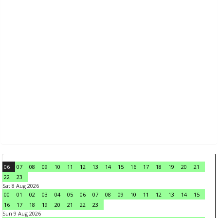
06
07
08
09
10
11
12
13
14
15
16
17
18
19
20
21
22
23
Sat 8 Aug 2026
00
01
02
03
04
05
06
07
08
09
10
11
12
13
14
15
16
17
18
19
20
21
22
23
Sun 9 Aug 2026