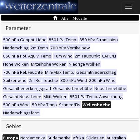
Toggle
naviga
Alle Modelle
Parameter
500 hPa Geopot. Höhe
850 hPa Temp.
850 hPa Stromlinien
Niederschlag
2m Temp
700 hPa Vertikalbew
850 hPa Pot. Äquiv. Temp
10m Wind
2m Taupunkt
CAPE/LI
Hohe Wolken
Mittelhohe Wolken
Niedrige Wolken
700 hPa Rel. Feuchte
Min/Max Temp.
Gesamtniederschlag
Spitzenwind
2m Rel. feuchte
300 hPa Wind
200 hPa Wind
Gesamtbedeckungsgrad
Gesamtschneehöhe
Neuschneehöhe
Gesamt-Neuschnee
Mittl. Wolken
850 hPa Temp. Abweichung
500 hPa Wind
50 hPa Temp
Schnee/Eis
Wellenhoehe
Niederschlagsform
Gebiet
Europa
Nordamerika
Südamerika
Afrika
Südasien
Australien