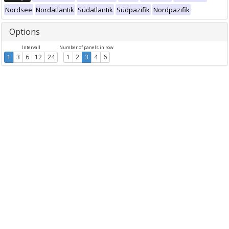
Nordsee
Nordatlantik
Südatlantik
Südpazifik
Nordpazifik
Options
Intervall
Number of panels in row
1
3
6
12
24
1
2
3
4
6