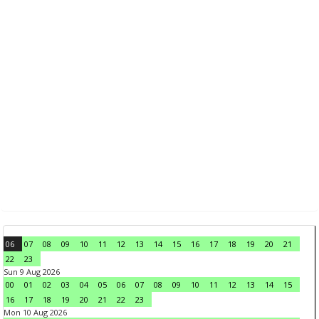
06
07
08
09
10
11
12
13
14
15
16
17
18
19
20
21
22
23
Sun 9 Aug 2026
00
01
02
03
04
05
06
07
08
09
10
11
12
13
14
15
16
17
18
19
20
21
22
23
Mon 10 Aug 2026