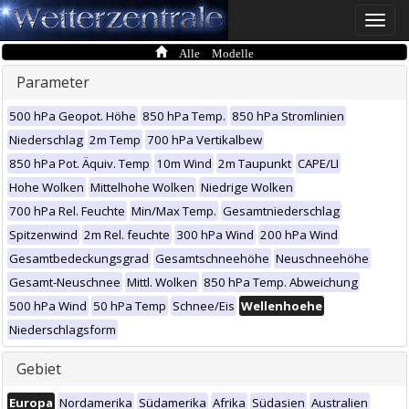
Toggle
naviga
Alle Modelle
Parameter
500 hPa Geopot. Höhe
850 hPa Temp.
850 hPa Stromlinien
Niederschlag
2m Temp
700 hPa Vertikalbew
850 hPa Pot. Äquiv. Temp
10m Wind
2m Taupunkt
CAPE/LI
Hohe Wolken
Mittelhohe Wolken
Niedrige Wolken
700 hPa Rel. Feuchte
Min/Max Temp.
Gesamtniederschlag
Spitzenwind
2m Rel. feuchte
300 hPa Wind
200 hPa Wind
Gesamtbedeckungsgrad
Gesamtschneehöhe
Neuschneehöhe
Gesamt-Neuschnee
Mittl. Wolken
850 hPa Temp. Abweichung
500 hPa Wind
50 hPa Temp
Schnee/Eis
Wellenhoehe
Niederschlagsform
Gebiet
Europa
Nordamerika
Südamerika
Afrika
Südasien
Australien