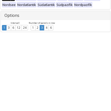
Nordsee
Nordatlantik
Südatlantik
Südpazifik
Nordpazifik
Options
Intervall
Number of panels in row
1
3
6
12
24
1
2
3
4
6