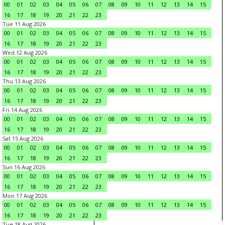
00
01
02
03
04
05
06
07
08
09
10
11
12
13
14
15
16
17
18
19
20
21
22
23
Tue 11 Aug 2026
00
01
02
03
04
05
06
07
08
09
10
11
12
13
14
15
16
17
18
19
20
21
22
23
Wed 12 Aug 2026
00
01
02
03
04
05
06
07
08
09
10
11
12
13
14
15
16
17
18
19
20
21
22
23
Thu 13 Aug 2026
00
01
02
03
04
05
06
07
08
09
10
11
12
13
14
15
16
17
18
19
20
21
22
23
Fri 14 Aug 2026
00
01
02
03
04
05
06
07
08
09
10
11
12
13
14
15
16
17
18
19
20
21
22
23
Sat 15 Aug 2026
00
01
02
03
04
05
06
07
08
09
10
11
12
13
14
15
16
17
18
19
20
21
22
23
Sun 16 Aug 2026
00
01
02
03
04
05
06
07
08
09
10
11
12
13
14
15
16
17
18
19
20
21
22
23
Mon 17 Aug 2026
00
01
02
03
04
05
06
07
08
09
10
11
12
13
14
15
16
17
18
19
20
21
22
23
Tue 18 Aug 2026