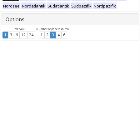
Nordsee
Nordatlantik
Südatlantik
Südpazifik
Nordpazifik
Options
Intervall
Number of panels in row
1
3
6
12
24
1
2
3
4
6