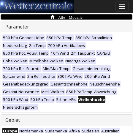
Toggle
naviga
Alle Modelle
Parameter
500 hPa Geopot. Höhe
850 hPa Temp.
850 hPa Stromlinien
Niederschlag
2m Temp
700 hPa Vertikalbew
850 hPa Pot. Äquiv. Temp
10m Wind
2m Taupunkt
CAPE/LI
Hohe Wolken
Mittelhohe Wolken
Niedrige Wolken
700 hPa Rel. Feuchte
Min/Max Temp.
Gesamtniederschlag
Spitzenwind
2m Rel. feuchte
300 hPa Wind
200 hPa Wind
Gesamtbedeckungsgrad
Gesamtschneehöhe
Neuschneehöhe
Gesamt-Neuschnee
Mittl. Wolken
850 hPa Temp. Abweichung
500 hPa Wind
50 hPa Temp
Schnee/Eis
Wellenhoehe
Niederschlagsform
Gebiet
Europa
Nordamerika
Südamerika
Afrika
Südasien
Australien