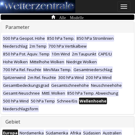
Toggle
naviga
Alle Modelle
Parameter
500 hPa Geopot. Höhe
850 hPa Temp.
850 hPa Stromlinien
Niederschlag
2m Temp
700 hPa Vertikalbew
850 hPa Pot. Äquiv. Temp
10m Wind
2m Taupunkt
CAPE/LI
Hohe Wolken
Mittelhohe Wolken
Niedrige Wolken
700 hPa Rel. Feuchte
Min/Max Temp.
Gesamtniederschlag
Spitzenwind
2m Rel. feuchte
300 hPa Wind
200 hPa Wind
Gesamtbedeckungsgrad
Gesamtschneehöhe
Neuschneehöhe
Gesamt-Neuschnee
Mittl. Wolken
850 hPa Temp. Abweichung
500 hPa Wind
50 hPa Temp
Schnee/Eis
Wellenhoehe
Niederschlagsform
Gebiet
Europa
Nordamerika
Südamerika
Afrika
Südasien
Australien