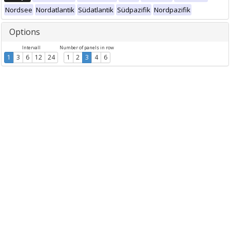
Nordsee
Nordatlantik
Südatlantik
Südpazifik
Nordpazifik
Options
Intervall
Number of panels in row
1
3
6
12
24
1
2
3
4
6