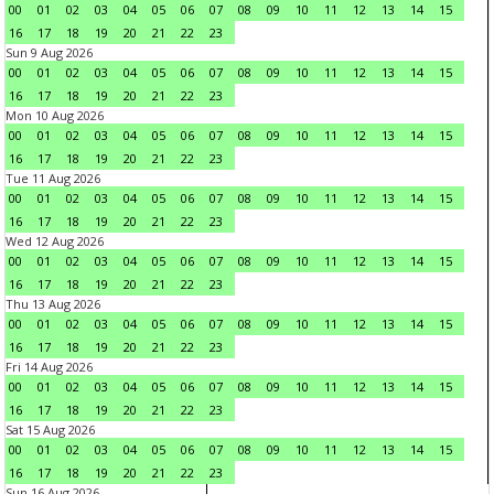
00
01
02
03
04
05
06
07
08
09
10
11
12
13
14
15
16
17
18
19
20
21
22
23
Sun 9 Aug 2026
00
01
02
03
04
05
06
07
08
09
10
11
12
13
14
15
16
17
18
19
20
21
22
23
Mon 10 Aug 2026
00
01
02
03
04
05
06
07
08
09
10
11
12
13
14
15
16
17
18
19
20
21
22
23
Tue 11 Aug 2026
00
01
02
03
04
05
06
07
08
09
10
11
12
13
14
15
16
17
18
19
20
21
22
23
Wed 12 Aug 2026
00
01
02
03
04
05
06
07
08
09
10
11
12
13
14
15
16
17
18
19
20
21
22
23
Thu 13 Aug 2026
00
01
02
03
04
05
06
07
08
09
10
11
12
13
14
15
16
17
18
19
20
21
22
23
Fri 14 Aug 2026
00
01
02
03
04
05
06
07
08
09
10
11
12
13
14
15
16
17
18
19
20
21
22
23
Sat 15 Aug 2026
00
01
02
03
04
05
06
07
08
09
10
11
12
13
14
15
16
17
18
19
20
21
22
23
Sun 16 Aug 2026