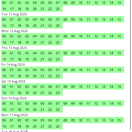
00
01
02
03
04
05
06
07
08
09
10
11
12
13
14
15
16
17
18
19
20
21
22
23
Tue 11 Aug 2026
00
01
02
03
04
05
06
07
08
09
10
11
12
13
14
15
16
17
18
19
20
21
22
23
Wed 12 Aug 2026
00
01
02
03
04
05
06
07
08
09
10
11
12
13
14
15
16
17
18
19
20
21
22
23
Thu 13 Aug 2026
00
01
02
03
04
05
06
07
08
09
10
11
12
13
14
15
16
17
18
19
20
21
22
23
Fri 14 Aug 2026
00
01
02
03
04
05
06
07
08
09
10
11
12
13
14
15
16
17
18
19
20
21
22
23
Sat 15 Aug 2026
00
01
02
03
04
05
06
07
08
09
10
11
12
13
14
15
16
17
18
19
20
21
22
23
Sun 16 Aug 2026
00
01
02
03
04
05
06
07
08
09
10
11
12
13
14
15
16
17
18
19
20
21
22
23
Mon 17 Aug 2026
00
01
02
03
04
05
06
07
08
09
10
11
12
13
14
15
16
17
18
19
20
21
22
23
Tue 18 Aug 2026