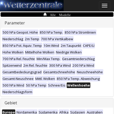
Toggle
naviga
Alle Modelle
Parameter
500 hPa Geopot. Höhe
850 hPa Temp.
850 hPa Stromlinien
Niederschlag
2m Temp
700 hPa Vertikalbew
850 hPa Pot. Äquiv. Temp
10m Wind
2m Taupunkt
CAPE/LI
Hohe Wolken
Mittelhohe Wolken
Niedrige Wolken
700 hPa Rel. Feuchte
Min/Max Temp.
Gesamtniederschlag
Spitzenwind
2m Rel. feuchte
300 hPa Wind
200 hPa Wind
Gesamtbedeckungsgrad
Gesamtschneehöhe
Neuschneehöhe
Gesamt-Neuschnee
Mittl. Wolken
850 hPa Temp. Abweichung
500 hPa Wind
50 hPa Temp
Schnee/Eis
Wellenhoehe
Niederschlagsform
Gebiet
Europa
Nordamerika
Südamerika
Afrika
Südasien
Australien