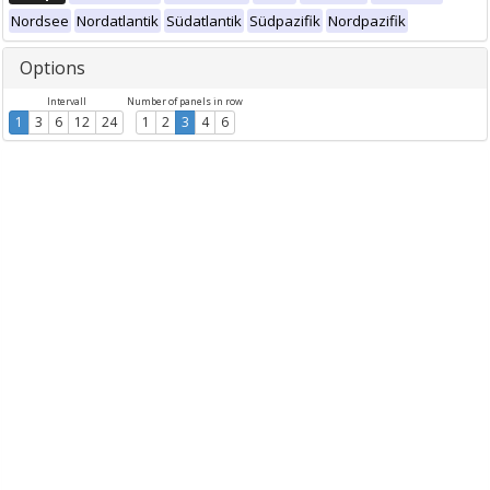
Nordsee
Nordatlantik
Südatlantik
Südpazifik
Nordpazifik
Options
Intervall
Number of panels in row
1
3
6
12
24
1
2
3
4
6