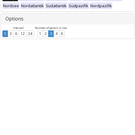
Nordsee
Nordatlantik
Südatlantik
Südpazifik
Nordpazifik
Options
Intervall
Number of panels in row
1
3
6
12
24
1
2
3
4
6