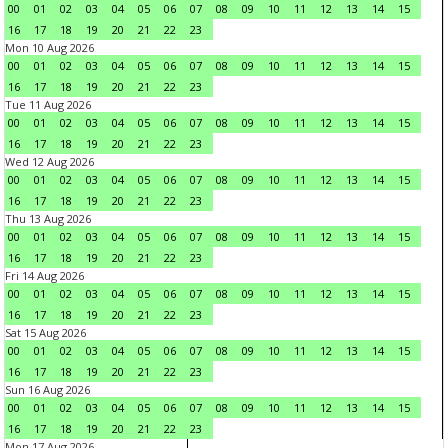
00
01
02
03
04
05
06
07
08
09
10
11
12
13
14
15
16
17
18
19
20
21
22
23
Mon 10 Aug 2026
00
01
02
03
04
05
06
07
08
09
10
11
12
13
14
15
16
17
18
19
20
21
22
23
Tue 11 Aug 2026
00
01
02
03
04
05
06
07
08
09
10
11
12
13
14
15
16
17
18
19
20
21
22
23
Wed 12 Aug 2026
00
01
02
03
04
05
06
07
08
09
10
11
12
13
14
15
16
17
18
19
20
21
22
23
Thu 13 Aug 2026
00
01
02
03
04
05
06
07
08
09
10
11
12
13
14
15
16
17
18
19
20
21
22
23
Fri 14 Aug 2026
00
01
02
03
04
05
06
07
08
09
10
11
12
13
14
15
16
17
18
19
20
21
22
23
Sat 15 Aug 2026
00
01
02
03
04
05
06
07
08
09
10
11
12
13
14
15
16
17
18
19
20
21
22
23
Sun 16 Aug 2026
00
01
02
03
04
05
06
07
08
09
10
11
12
13
14
15
16
17
18
19
20
21
22
23
Mon 17 Aug 2026