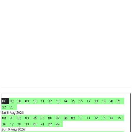
06
07
08
09
10
11
12
13
14
15
16
17
18
19
20
21
22
23
Sat 8 Aug 2026
00
01
02
03
04
05
06
07
08
09
10
11
12
13
14
15
16
17
18
19
20
21
22
23
Sun 9 Aug 2026