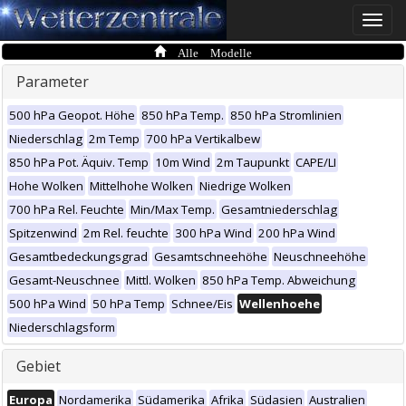
Toggle
naviga
Alle Modelle
Parameter
500 hPa Geopot. Höhe
850 hPa Temp.
850 hPa Stromlinien
Niederschlag
2m Temp
700 hPa Vertikalbew
850 hPa Pot. Äquiv. Temp
10m Wind
2m Taupunkt
CAPE/LI
Hohe Wolken
Mittelhohe Wolken
Niedrige Wolken
700 hPa Rel. Feuchte
Min/Max Temp.
Gesamtniederschlag
Spitzenwind
2m Rel. feuchte
300 hPa Wind
200 hPa Wind
Gesamtbedeckungsgrad
Gesamtschneehöhe
Neuschneehöhe
Gesamt-Neuschnee
Mittl. Wolken
850 hPa Temp. Abweichung
500 hPa Wind
50 hPa Temp
Schnee/Eis
Wellenhoehe
Niederschlagsform
Gebiet
Europa
Nordamerika
Südamerika
Afrika
Südasien
Australien