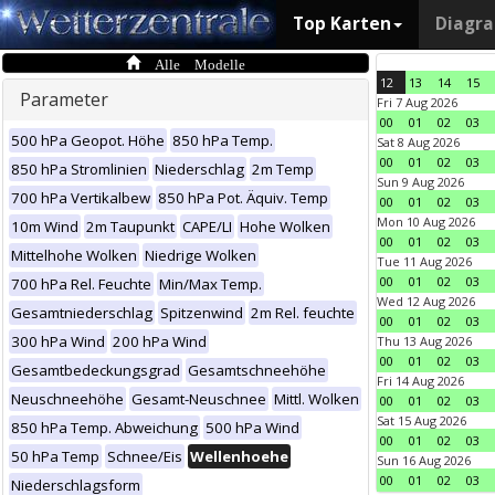
Top Karten
Diagr
Alle Modelle
12
13
14
15
Parameter
Fri 7 Aug 2026
00
01
02
03
500 hPa Geopot. Höhe
850 hPa Temp.
Sat 8 Aug 2026
00
01
02
03
850 hPa Stromlinien
Niederschlag
2m Temp
Sun 9 Aug 2026
700 hPa Vertikalbew
850 hPa Pot. Äquiv. Temp
00
01
02
03
Mon 10 Aug 2026
10m Wind
2m Taupunkt
CAPE/LI
Hohe Wolken
00
01
02
03
Mittelhohe Wolken
Niedrige Wolken
Tue 11 Aug 2026
00
01
02
03
700 hPa Rel. Feuchte
Min/Max Temp.
Wed 12 Aug 2026
Gesamtniederschlag
Spitzenwind
2m Rel. feuchte
00
01
02
03
300 hPa Wind
200 hPa Wind
Thu 13 Aug 2026
00
01
02
03
Gesamtbedeckungsgrad
Gesamtschneehöhe
Fri 14 Aug 2026
Neuschneehöhe
Gesamt-Neuschnee
Mittl. Wolken
00
01
02
03
Sat 15 Aug 2026
850 hPa Temp. Abweichung
500 hPa Wind
00
01
02
03
50 hPa Temp
Schnee/Eis
Wellenhoehe
Sun 16 Aug 2026
00
01
02
03
Niederschlagsform