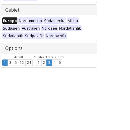
Gebiet
Europa
Nordamerika
Südamerika
Afrika
Südasien
Australien
Nordsee
Nordatlantik
Südatlantik
Südpazifik
Nordpazifik
Options
Intervall
Number of panels in row
1
3
6
12
24
1
2
3
4
6