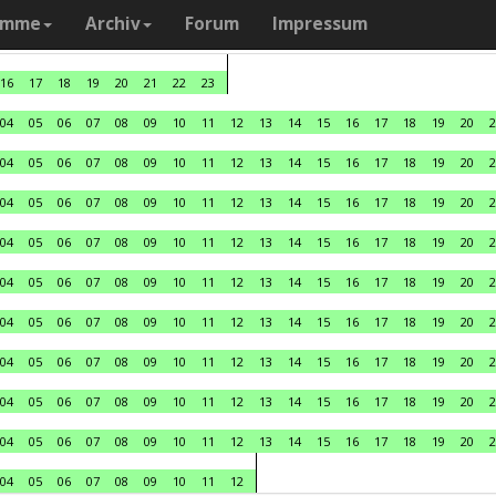
amme
Archiv
Forum
Impressum
16
17
18
19
20
21
22
23
04
05
06
07
08
09
10
11
12
13
14
15
16
17
18
19
20
2
04
05
06
07
08
09
10
11
12
13
14
15
16
17
18
19
20
2
04
05
06
07
08
09
10
11
12
13
14
15
16
17
18
19
20
2
04
05
06
07
08
09
10
11
12
13
14
15
16
17
18
19
20
2
04
05
06
07
08
09
10
11
12
13
14
15
16
17
18
19
20
2
04
05
06
07
08
09
10
11
12
13
14
15
16
17
18
19
20
2
04
05
06
07
08
09
10
11
12
13
14
15
16
17
18
19
20
2
04
05
06
07
08
09
10
11
12
13
14
15
16
17
18
19
20
2
04
05
06
07
08
09
10
11
12
13
14
15
16
17
18
19
20
2
04
05
06
07
08
09
10
11
12