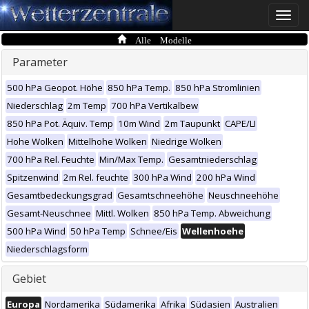
Toggle
naviga
Alle Modelle
Parameter
500 hPa Geopot. Höhe
850 hPa Temp.
850 hPa Stromlinien
Niederschlag
2m Temp
700 hPa Vertikalbew
850 hPa Pot. Äquiv. Temp
10m Wind
2m Taupunkt
CAPE/LI
Hohe Wolken
Mittelhohe Wolken
Niedrige Wolken
700 hPa Rel. Feuchte
Min/Max Temp.
Gesamtniederschlag
Spitzenwind
2m Rel. feuchte
300 hPa Wind
200 hPa Wind
Gesamtbedeckungsgrad
Gesamtschneehöhe
Neuschneehöhe
Gesamt-Neuschnee
Mittl. Wolken
850 hPa Temp. Abweichung
500 hPa Wind
50 hPa Temp
Schnee/Eis
Wellenhoehe
Niederschlagsform
Gebiet
Europa
Nordamerika
Südamerika
Afrika
Südasien
Australien