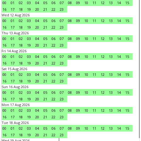
00
01
02
03
04
05
06
07
08
09
10
11
12
13
14
15
16
17
18
19
20
21
22
23
Wed 12 Aug 2026
00
01
02
03
04
05
06
07
08
09
10
11
12
13
14
15
16
17
18
19
20
21
22
23
Thu 13 Aug 2026
00
01
02
03
04
05
06
07
08
09
10
11
12
13
14
15
16
17
18
19
20
21
22
23
Fri 14 Aug 2026
00
01
02
03
04
05
06
07
08
09
10
11
12
13
14
15
16
17
18
19
20
21
22
23
Sat 15 Aug 2026
00
01
02
03
04
05
06
07
08
09
10
11
12
13
14
15
16
17
18
19
20
21
22
23
Sun 16 Aug 2026
00
01
02
03
04
05
06
07
08
09
10
11
12
13
14
15
16
17
18
19
20
21
22
23
Mon 17 Aug 2026
00
01
02
03
04
05
06
07
08
09
10
11
12
13
14
15
16
17
18
19
20
21
22
23
Tue 18 Aug 2026
00
01
02
03
04
05
06
07
08
09
10
11
12
13
14
15
16
17
18
19
20
21
22
23
Wed 19 Aug 2026