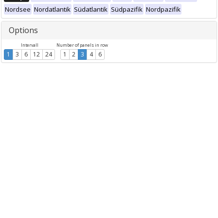
Nordsee
Nordatlantik
Südatlantik
Südpazifik
Nordpazifik
Options
Intervall
Number of panels in row
1
3
6
12
24
1
2
3
4
6