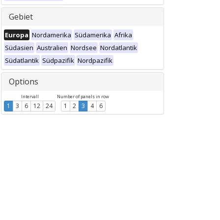
Gebiet
Europa
Nordamerika
Südamerika
Afrika
Südasien
Australien
Nordsee
Nordatlantik
Südatlantik
Südpazifik
Nordpazifik
Options
Intervall
Number of panels in row
1
3
6
12
24
1
2
3
4
6