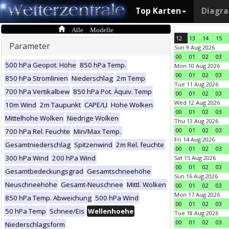
Top Karten
Diagr
Alle Modelle
12
13
14
15
Parameter
Sun 9 Aug 2026
00
01
02
03
500 hPa Geopot. Höhe
850 hPa Temp.
Mon 10 Aug 2026
00
01
02
03
850 hPa Stromlinien
Niederschlag
2m Temp
Tue 11 Aug 2026
700 hPa Vertikalbew
850 hPa Pot. Äquiv. Temp
00
01
02
03
Wed 12 Aug 2026
10m Wind
2m Taupunkt
CAPE/LI
Hohe Wolken
00
01
02
03
Mittelhohe Wolken
Niedrige Wolken
Thu 13 Aug 2026
00
01
02
03
700 hPa Rel. Feuchte
Min/Max Temp.
Fri 14 Aug 2026
Gesamtniederschlag
Spitzenwind
2m Rel. feuchte
00
01
02
03
300 hPa Wind
200 hPa Wind
Sat 15 Aug 2026
00
01
02
03
Gesamtbedeckungsgrad
Gesamtschneehöhe
Sun 16 Aug 2026
Neuschneehöhe
Gesamt-Neuschnee
Mittl. Wolken
00
01
02
03
Mon 17 Aug 2026
850 hPa Temp. Abweichung
500 hPa Wind
00
01
02
03
50 hPa Temp
Schnee/Eis
Wellenhoehe
Tue 18 Aug 2026
00
01
02
03
Niederschlagsform