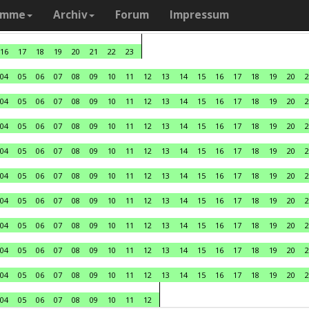
amme
Archiv
Forum
Impressum
16
17
18
19
20
21
22
23
04
05
06
07
08
09
10
11
12
13
14
15
16
17
18
19
20
2
04
05
06
07
08
09
10
11
12
13
14
15
16
17
18
19
20
2
04
05
06
07
08
09
10
11
12
13
14
15
16
17
18
19
20
2
04
05
06
07
08
09
10
11
12
13
14
15
16
17
18
19
20
2
04
05
06
07
08
09
10
11
12
13
14
15
16
17
18
19
20
2
04
05
06
07
08
09
10
11
12
13
14
15
16
17
18
19
20
2
04
05
06
07
08
09
10
11
12
13
14
15
16
17
18
19
20
2
04
05
06
07
08
09
10
11
12
13
14
15
16
17
18
19
20
2
04
05
06
07
08
09
10
11
12
13
14
15
16
17
18
19
20
2
04
05
06
07
08
09
10
11
12