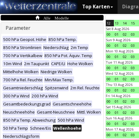
Top Karten
Diagr
Alle Modelle
12
13
14
15
Parameter
Sat 8 Aug 2026
00
01
02
03
500 hPa Geopot. Höhe
850 hPa Temp.
Sun 9 Aug 2026
00
01
02
03
850 hPa Stromlinien
Niederschlag
2m Temp
Mon 10 Aug 2026
700 hPa Vertikalbew
850 hPa Pot. Äquiv. Temp
00
01
02
03
Tue 11 Aug 2026
10m Wind
2m Taupunkt
CAPE/LI
Hohe Wolken
00
01
02
03
Mittelhohe Wolken
Niedrige Wolken
Wed 12 Aug 2026
00
01
02
03
700 hPa Rel. Feuchte
Min/Max Temp.
Thu 13 Aug 2026
Gesamtniederschlag
Spitzenwind
2m Rel. feuchte
00
01
02
03
300 hPa Wind
200 hPa Wind
Fri 14 Aug 2026
00
01
02
03
Gesamtbedeckungsgrad
Gesamtschneehöhe
Sat 15 Aug 2026
Neuschneehöhe
Gesamt-Neuschnee
Mittl. Wolken
00
01
02
03
Sun 16 Aug 2026
850 hPa Temp. Abweichung
500 hPa Wind
00
01
02
03
50 hPa Temp
Schnee/Eis
Wellenhoehe
Mon 17 Aug 2026
00
01
02
03
Niederschlagsform