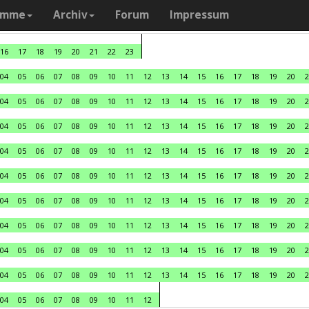
amme
Archiv
Forum
Impressum
16
17
18
19
20
21
22
23
04
05
06
07
08
09
10
11
12
13
14
15
16
17
18
19
20
2
04
05
06
07
08
09
10
11
12
13
14
15
16
17
18
19
20
2
04
05
06
07
08
09
10
11
12
13
14
15
16
17
18
19
20
2
04
05
06
07
08
09
10
11
12
13
14
15
16
17
18
19
20
2
04
05
06
07
08
09
10
11
12
13
14
15
16
17
18
19
20
2
04
05
06
07
08
09
10
11
12
13
14
15
16
17
18
19
20
2
04
05
06
07
08
09
10
11
12
13
14
15
16
17
18
19
20
2
04
05
06
07
08
09
10
11
12
13
14
15
16
17
18
19
20
2
04
05
06
07
08
09
10
11
12
13
14
15
16
17
18
19
20
2
04
05
06
07
08
09
10
11
12