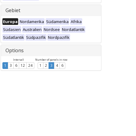
Gebiet
Europa
Nordamerika
Südamerika
Afrika
Südasien
Australien
Nordsee
Nordatlantik
Südatlantik
Südpazifik
Nordpazifik
Options
Intervall
Number of panels in row
1
3
6
12
24
1
2
3
4
6