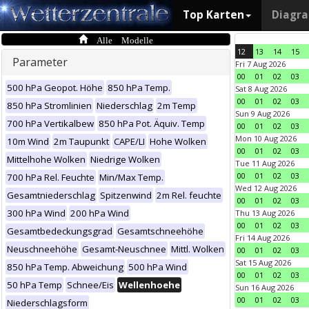
Top Karten
Diagr
Alle Modelle
12
13
14
15
Parameter
Fri 7 Aug 2026
00
01
02
03
500 hPa Geopot. Höhe
850 hPa Temp.
Sat 8 Aug 2026
00
01
02
03
850 hPa Stromlinien
Niederschlag
2m Temp
Sun 9 Aug 2026
700 hPa Vertikalbew
850 hPa Pot. Äquiv. Temp
00
01
02
03
Mon 10 Aug 2026
10m Wind
2m Taupunkt
CAPE/LI
Hohe Wolken
00
01
02
03
Mittelhohe Wolken
Niedrige Wolken
Tue 11 Aug 2026
00
01
02
03
700 hPa Rel. Feuchte
Min/Max Temp.
Wed 12 Aug 2026
Gesamtniederschlag
Spitzenwind
2m Rel. feuchte
00
01
02
03
300 hPa Wind
200 hPa Wind
Thu 13 Aug 2026
00
01
02
03
Gesamtbedeckungsgrad
Gesamtschneehöhe
Fri 14 Aug 2026
Neuschneehöhe
Gesamt-Neuschnee
Mittl. Wolken
00
01
02
03
Sat 15 Aug 2026
850 hPa Temp. Abweichung
500 hPa Wind
00
01
02
03
50 hPa Temp
Schnee/Eis
Wellenhoehe
Sun 16 Aug 2026
00
01
02
03
Niederschlagsform