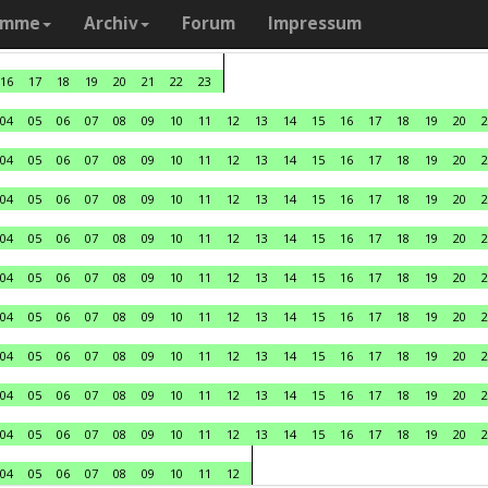
amme
Archiv
Forum
Impressum
16
17
18
19
20
21
22
23
04
05
06
07
08
09
10
11
12
13
14
15
16
17
18
19
20
2
04
05
06
07
08
09
10
11
12
13
14
15
16
17
18
19
20
2
04
05
06
07
08
09
10
11
12
13
14
15
16
17
18
19
20
2
04
05
06
07
08
09
10
11
12
13
14
15
16
17
18
19
20
2
04
05
06
07
08
09
10
11
12
13
14
15
16
17
18
19
20
2
04
05
06
07
08
09
10
11
12
13
14
15
16
17
18
19
20
2
04
05
06
07
08
09
10
11
12
13
14
15
16
17
18
19
20
2
04
05
06
07
08
09
10
11
12
13
14
15
16
17
18
19
20
2
04
05
06
07
08
09
10
11
12
13
14
15
16
17
18
19
20
2
04
05
06
07
08
09
10
11
12