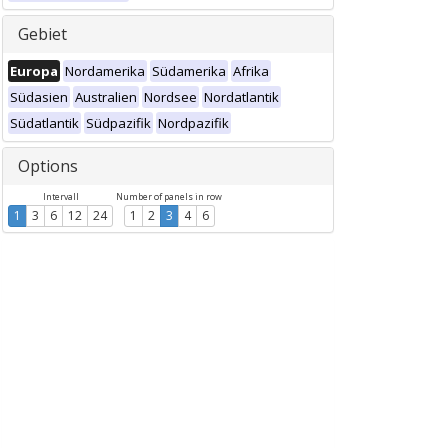
Gebiet
Europa
Nordamerika
Südamerika
Afrika
Südasien
Australien
Nordsee
Nordatlantik
Südatlantik
Südpazifik
Nordpazifik
Options
Intervall
Number of panels in row
1
3
6
12
24
1
2
3
4
6