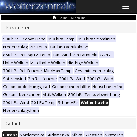
Toggle
naviga
Alle Modelle
Parameter
500 hPa Geopot. Höhe
850 hPa Temp.
850 hPa Stromlinien
Niederschlag
2m Temp
700 hPa Vertikalbew
850 hPa Pot. Äquiv. Temp
10m Wind
2m Taupunkt
CAPE/LI
Hohe Wolken
Mittelhohe Wolken
Niedrige Wolken
700 hPa Rel. Feuchte
Min/Max Temp.
Gesamtniederschlag
Spitzenwind
2m Rel. feuchte
300 hPa Wind
200 hPa Wind
Gesamtbedeckungsgrad
Gesamtschneehöhe
Neuschneehöhe
Gesamt-Neuschnee
Mittl. Wolken
850 hPa Temp. Abweichung
500 hPa Wind
50 hPa Temp
Schnee/Eis
Wellenhoehe
Niederschlagsform
Gebiet
Europa
Nordamerika
Südamerika
Afrika
Südasien
Australien