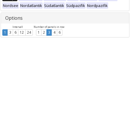
Nordsee
Nordatlantik
Südatlantik
Südpazifik
Nordpazifik
Options
Intervall
Number of panels in row
1
3
6
12
24
1
2
3
4
6