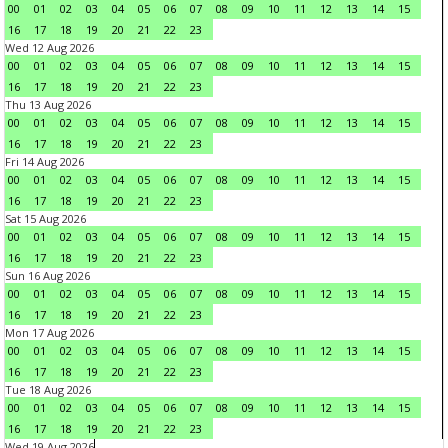
00
01
02
03
04
05
06
07
08
09
10
11
12
13
14
15
16
17
18
19
20
21
22
23
Wed 12 Aug 2026
00
01
02
03
04
05
06
07
08
09
10
11
12
13
14
15
16
17
18
19
20
21
22
23
Thu 13 Aug 2026
00
01
02
03
04
05
06
07
08
09
10
11
12
13
14
15
16
17
18
19
20
21
22
23
Fri 14 Aug 2026
00
01
02
03
04
05
06
07
08
09
10
11
12
13
14
15
16
17
18
19
20
21
22
23
Sat 15 Aug 2026
00
01
02
03
04
05
06
07
08
09
10
11
12
13
14
15
16
17
18
19
20
21
22
23
Sun 16 Aug 2026
00
01
02
03
04
05
06
07
08
09
10
11
12
13
14
15
16
17
18
19
20
21
22
23
Mon 17 Aug 2026
00
01
02
03
04
05
06
07
08
09
10
11
12
13
14
15
16
17
18
19
20
21
22
23
Tue 18 Aug 2026
00
01
02
03
04
05
06
07
08
09
10
11
12
13
14
15
16
17
18
19
20
21
22
23
Wed 19 Aug 2026