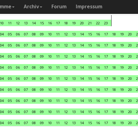
amme
Archiv
Forum
Impressum
10
11
12
13
14
15
16
17
18
19
20
21
22
23
04
05
06
07
08
09
10
11
12
13
14
15
16
17
18
19
20
2
04
05
06
07
08
09
10
11
12
13
14
15
16
17
18
19
20
2
04
05
06
07
08
09
10
11
12
13
14
15
16
17
18
19
20
2
04
05
06
07
08
09
10
11
12
13
14
15
16
17
18
19
20
2
04
05
06
07
08
09
10
11
12
13
14
15
16
17
18
19
20
2
04
05
06
07
08
09
10
11
12
13
14
15
16
17
18
19
20
2
04
05
06
07
08
09
10
11
12
13
14
15
16
17
18
19
20
2
04
05
06
07
08
09
10
11
12
13
14
15
16
17
18
19
20
2
04
05
06
07
08
09
10
11
12
13
14
15
16
17
18
19
20
2