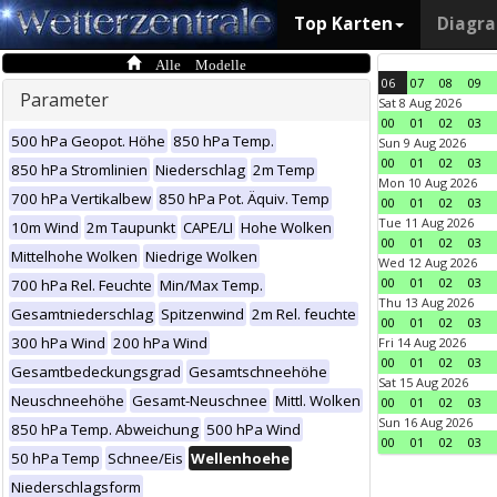
Top Karten
Diagr
Alle Modelle
06
07
08
09
Parameter
Sat 8 Aug 2026
00
01
02
03
500 hPa Geopot. Höhe
850 hPa Temp.
Sun 9 Aug 2026
00
01
02
03
850 hPa Stromlinien
Niederschlag
2m Temp
Mon 10 Aug 2026
700 hPa Vertikalbew
850 hPa Pot. Äquiv. Temp
00
01
02
03
Tue 11 Aug 2026
10m Wind
2m Taupunkt
CAPE/LI
Hohe Wolken
00
01
02
03
Mittelhohe Wolken
Niedrige Wolken
Wed 12 Aug 2026
00
01
02
03
700 hPa Rel. Feuchte
Min/Max Temp.
Thu 13 Aug 2026
Gesamtniederschlag
Spitzenwind
2m Rel. feuchte
00
01
02
03
300 hPa Wind
200 hPa Wind
Fri 14 Aug 2026
00
01
02
03
Gesamtbedeckungsgrad
Gesamtschneehöhe
Sat 15 Aug 2026
Neuschneehöhe
Gesamt-Neuschnee
Mittl. Wolken
00
01
02
03
Sun 16 Aug 2026
850 hPa Temp. Abweichung
500 hPa Wind
00
01
02
03
50 hPa Temp
Schnee/Eis
Wellenhoehe
Niederschlagsform