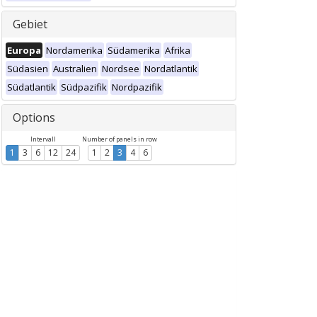
Gebiet
Europa
Nordamerika
Südamerika
Afrika
Südasien
Australien
Nordsee
Nordatlantik
Südatlantik
Südpazifik
Nordpazifik
Options
Intervall
Number of panels in row
1
3
6
12
24
1
2
3
4
6